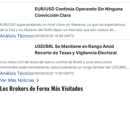
EUR/USD Continúa Operando Sin Ninguna
Convicción Clara
EUR/USD sigue probando un nivel clave sin liberarse, ya que las expectativas
de la Fed y los titulares del Golfo dejan un mercado que aún carece de
convicción real.
Análisis Técnico
06/08/2026 14:58 GMT0
USD/BRL Se Mantiene en Rango Amid
Recorte de Tasas y Vigilancia Electoral
Una reducción de tasas del banco central de Brasil y unas elecciones
inminentes están remodelando silenciosamente un rango familiar del USD/BRL.
Una reducción de tasas por parte del banco central de Brasil y unas elecciones
Análisis Técnico
06/08/2026 11:59 GMT0
inminentes están remodelando silenciosamente un rango familiar del USD/BRL.
Ver Más Noticias
Esto es lo que los traders están observando a continuación.
Los Brokers de Forex Más Visitados