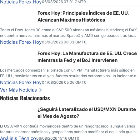
y los operadores esperan nuevas referencias económicas desde Estados
Noticias Forex Hoy
06/08/2026 07:01 GMT0
Unidos.
Forex Hoy: Principales Índices de EE. UU.
Alcanzan Máximos Históricos
Tanto el Dow Jones 30 como el S&P 500 alcanzan máximos históricos; el DAX
encuentra nuevos máximos el martes; SpaceX y AMD son golpeados tras las
llamadas de ganancias; el petróleo crudo cae por debajo de los $80 con nuevas
Noticias Forex Hoy
05/08/2026 06:33 GMT0
esperanzas; el dólar estadounidense continúa intentando estabilizarse frente al
yen; el peso mexicano ve un repunte a medida que las tasas caen en EE. UU.
Forex Hoy: La Manufactura de EE. UU. Crece
mientras la Fed y el BoJ Intervienen
Los mercados comienzan la jornada con un PMI manufacturero más sólido en
EE. UU., movimientos en el yen, fuertes resultados corporativos, un incidente de
seguridad en Bitcoin y nuevas señales desde el mercado del petróleo.
Noticias Forex Hoy
04/08/2026 05:36 GMT0
Ver Más Noticias
Noticias Relacionadas
¿Seguirá Lateralizado el USD/MXN Durante
el Mes de Agosto?
El USD/MXN continúa moviéndose dentro de un rango técnico, aunque varios
factores macroeconómicos y geopolíticos podrían modificar el equilibrio que ha
dominado al mercado en las últimas semanas.
Análisis Técnico
06/08/2026 15:16 GMT0