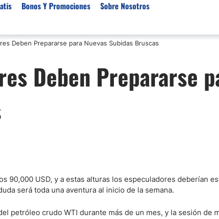
atis
Bonos Y Promociones
Sobre Nosotros
res Deben Prepararse para Nuevas Subidas Bruscas
 de Broker
Empresas de Fondeo
Noticias del Mercados
res Deben Prepararse p
rs Regulados
Lista de Mejores Prop F
Análisis Forex
rs Para Scalping
Empresas de Fondeo en
Señales Forex Gratis
s
Unidos
r Oro
El Oro va a Subir o Baja
Empresas de Fondeo de
rs de Trading Automático
Tendencia Euro Próxim
ivisas
r para Metatrader 4
Noticias Forex Diarias
rs por Categoría
Mercado de Acciones 
Cacao
/USD)
los 90,000 USD, y a estas alturas los especuladores deberían es
duda será toda una aventura al inicio de la semana.
aterias Primas
del petróleo crudo WTI durante más de un mes, y la sesión de