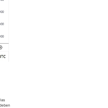
las
 deben