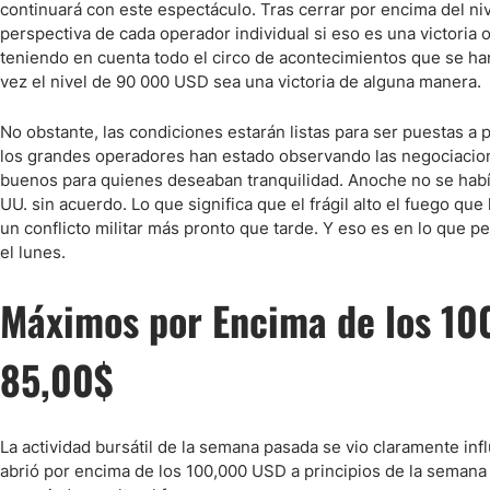
Ecuador
continuará con este espectáculo. Tras cerrar por encima del ni
perspectiva de cada operador individual si eso es una victoria o
Paraguay
Nasdaq 100
S&P 500
teniendo en cuenta todo el circo de acontecimientos que se han 
Peru
IBEX 35
Todos los í
vez el nivel de 90 000 USD sea una victoria de alguna manera.
Panama
Acciones
No obstante, las condiciones estarán listas para ser puestas a
Latinoamérica
los grandes operadores han estado observando las negociacione
Nvidia (NVDA)
Mercado Lib
Bolivia
buenos para quienes deseaban tranquilidad. Anoche no se habí
Banco Santander (SAN)
Todas las A
Nicaragua
UU. sin acuerdo. Lo que significa que el frágil alto el fuego que
un conflicto militar más pronto que tarde. Y eso es en lo que
Estados Unidos
el lunes.
Máximos por Encima de los 100
85,00$
La actividad bursátil de la semana pasada se vio claramente infl
abrió por encima de los 100,000 USD a principios de la semana