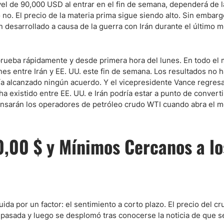
vel de 90,000 USD al entrar en el fin de semana, dependerá de l
 no. El precio de la materia prima sigue siendo alto. Sin embarg
desarrollado a causa de la guerra con Irán durante el último me
ndices
 prueba rápidamente y desde primera hora del lunes. En todo el
s entre Irán y EE. UU. este fin de semana. Los resultados no h
re (MELI)
a alcanzado ningún acuerdo. Y el vicepresidente Vance regresa
cciones
 ha existido entre EE. UU. e Irán podría estar a punto de convert
 pensarán los operadores de petróleo crudo WTI cuando abra el 
,00 $ y Mínimos Cercanos a lo
uida por un factor: el sentimiento a corto plazo. El precio del c
 pasada y luego se desplomó tras conocerse la noticia de que s