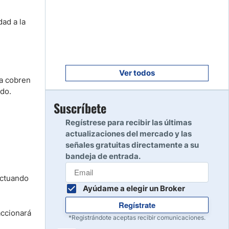
Empezar
8
Leer reseña
ad a la
Empezar
9
Leer reseña
Ver todos
ca cobren
udo.
Empezar
Suscríbete
10
Leer reseña
Regístrese para recibir las últimas
actualizaciones del mercado y las
señales gratuitas directamente a su
bandeja de entrada.
actuando
Ayúdame a elegir un Broker
Regístrate
accionará
*Registrándote aceptas recibir comunicaciones.