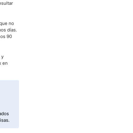
esultar
 que no
mos días.
los 90
y
x en
cados
isas.