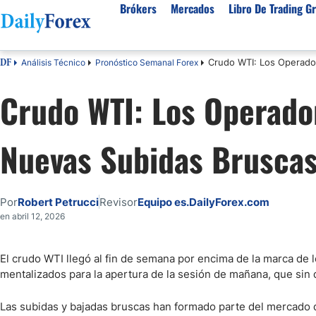
Brókers
Mercados
Libro De Trading Gr
Crudo WTI: Los Operado
Análisis Técnico
Pronóstico Semanal Forex
DF
Mejores Brokers por País
Activos populares
Acerca de DailyForex
Tipos
Crudo WTI: Los Operado
España
Sobre Nosotros
Broke
Divisas
Argentina
Política editorial
Broke
USD/MXN
USD/JPY
Nuevas Subidas Brusca
Rep. Dominicana
Cómo generamos ingresos
Broke
EUR/USD
USD/COP
Mexico
Nuestra metodología
Broke
USD/PEN
Todas las D
Colombia
Índice de confianza
Broke
Por
Robert Petrucci
Revisor
Equipo es.DailyForex.com
Materias Primas
Costa Rica
Por qué confiar en nosotros
Broke
en abril 12, 2026
Venezuela
Precio del Cafe
Precio del 
Guatemala
Oro (XAU/USD)
Plata (XAG
El crudo WTI llegó al fin de semana por encima de la marca de 
mentalizados para la apertura de la sesión de mañana, que sin 
Cuba
Petróleo WTI
Todas las M
El Salvador
Las subidas y bajadas bruscas han formado parte del mercado 
Indices