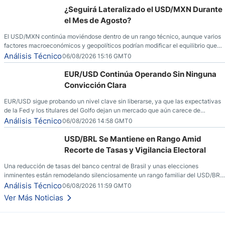
¿Seguirá Lateralizado el USD/MXN Durante
el Mes de Agosto?
El USD/MXN continúa moviéndose dentro de un rango técnico, aunque varios
factores macroeconómicos y geopolíticos podrían modificar el equilibrio que
ha dominado al mercado en las últimas semanas.
Análisis Técnico
06/08/2026 15:16 GMT0
EUR/USD Continúa Operando Sin Ninguna
Convicción Clara
EUR/USD sigue probando un nivel clave sin liberarse, ya que las expectativas
de la Fed y los titulares del Golfo dejan un mercado que aún carece de
convicción real.
Análisis Técnico
06/08/2026 14:58 GMT0
USD/BRL Se Mantiene en Rango Amid
Recorte de Tasas y Vigilancia Electoral
Una reducción de tasas del banco central de Brasil y unas elecciones
inminentes están remodelando silenciosamente un rango familiar del USD/BRL.
Una reducción de tasas por parte del banco central de Brasil y unas elecciones
Análisis Técnico
06/08/2026 11:59 GMT0
inminentes están remodelando silenciosamente un rango familiar del USD/BRL.
Ver Más Noticias
Esto es lo que los traders están observando a continuación.