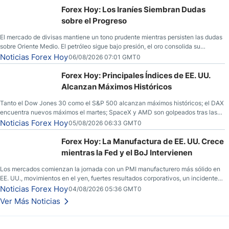
Forex Hoy: Los Iraníes Siembran Dudas
sobre el Progreso
El mercado de divisas mantiene un tono prudente mientras persisten las dudas
sobre Oriente Medio. El petróleo sigue bajo presión, el oro consolida su
fortaleza y los operadores esperan nuevas referencias económicas desde
Noticias Forex Hoy
06/08/2026 07:01 GMT0
Estados Unidos.
Forex Hoy: Principales Índices de EE. UU.
Alcanzan Máximos Históricos
Tanto el Dow Jones 30 como el S&P 500 alcanzan máximos históricos; el DAX
encuentra nuevos máximos el martes; SpaceX y AMD son golpeados tras las
llamadas de ganancias; el petróleo crudo cae por debajo de los $80 con
Noticias Forex Hoy
05/08/2026 06:33 GMT0
nuevas esperanzas; el dólar estadounidense continúa intentando estabilizarse
frente al yen; el peso mexicano ve un repunte a medida que las tasas caen en
Forex Hoy: La Manufactura de EE. UU. Crece
EE. UU.
mientras la Fed y el BoJ Intervienen
Los mercados comienzan la jornada con un PMI manufacturero más sólido en
EE. UU., movimientos en el yen, fuertes resultados corporativos, un incidente
de seguridad en Bitcoin y nuevas señales desde el mercado del petróleo.
Noticias Forex Hoy
04/08/2026 05:36 GMT0
Ver Más Noticias