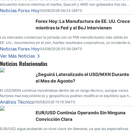
encuentra nuevos máximos el martes; SpaceX y AMD son golpeados tras las
llamadas de ganancias; el petróleo crudo cae por debajo de los $80 con nuevas
Noticias Forex Hoy
05/08/2026 06:33 GMT0
esperanzas; el dólar estadounidense continúa intentando estabilizarse frente al
yen; el peso mexicano ve un repunte a medida que las tasas caen en EE. UU.
Forex Hoy: La Manufactura de EE. UU. Crece
mientras la Fed y el BoJ Intervienen
Los mercados comienzan la jornada con un PMI manufacturero más sólido en
EE. UU., movimientos en el yen, fuertes resultados corporativos, un incidente de
seguridad en Bitcoin y nuevas señales desde el mercado del petróleo.
Noticias Forex Hoy
04/08/2026 05:36 GMT0
Ver Más Noticias
Noticias Relacionadas
¿Seguirá Lateralizado el USD/MXN Durante
el Mes de Agosto?
El USD/MXN continúa moviéndose dentro de un rango técnico, aunque varios
factores macroeconómicos y geopolíticos podrían modificar el equilibrio que ha
dominado al mercado en las últimas semanas.
Análisis Técnico
06/08/2026 15:16 GMT0
EUR/USD Continúa Operando Sin Ninguna
Convicción Clara
EUR/USD sigue probando un nivel clave sin liberarse, ya que las expectativas