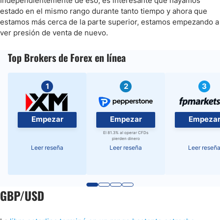
Independientemente de eso, es interesante que hayamos
estado en el mismo rango durante tanto tiempo y ahora que
estamos más cerca de la parte superior, estamos empezando a
ver presión de venta de nuevo.
Top Brokers de Forex en línea
1
2
3
Empezar
Empezar
Empeza
El 81.3% al operar CFDs
pierden dinero
Leer reseña
Leer reseña
Leer reseñ
GBP/USD