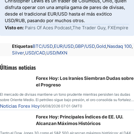
Christopher Lewis es un trader de Columbus, Ohio, quien
disfruta operar con una amplia gama de pares de divisas,
desde el tradicional EUR/USD hasta el más exótico
USD/RUB, pasando por muchos otros.
Visto en:
Pairs Of Aces Podcast,The Trader Guy, FXEmpire
Etiquetas
BTC/USD
EUR/USD
GBP/USD
Gold
Nasdaq 100
Silver
USD/CAD
USD/MXN
Últimas noticias
Forex Hoy: Los Iraníes Siembran Dudas sobre
el Progreso
El mercado de divisas mantiene un tono prudente mientras persisten las dudas
sobre Oriente Medio. El petróleo sigue bajo presión, el oro consolida su fortaleza
y los operadores esperan nuevas referencias económicas desde Estados
Noticias Forex Hoy
06/08/2026 07:01 GMT0
Unidos.
Forex Hoy: Principales Índices de EE. UU.
Alcanzan Máximos Históricos
Tanto el Dow Jones 30 como el S&P 500 alcanzan máximos históricos; el DAX