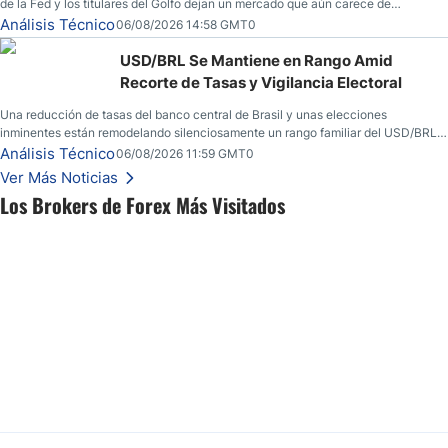
de la Fed y los titulares del Golfo dejan un mercado que aún carece de
convicción real.
Análisis Técnico
06/08/2026 14:58 GMT0
USD/BRL Se Mantiene en Rango Amid
Recorte de Tasas y Vigilancia Electoral
Una reducción de tasas del banco central de Brasil y unas elecciones
inminentes están remodelando silenciosamente un rango familiar del USD/BRL.
Una reducción de tasas por parte del banco central de Brasil y unas elecciones
Análisis Técnico
06/08/2026 11:59 GMT0
inminentes están remodelando silenciosamente un rango familiar del USD/BRL.
Ver Más Noticias
Esto es lo que los traders están observando a continuación.
Los Brokers de Forex Más Visitados