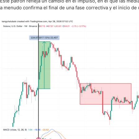
Este patrón refleja un cambio en el impulso, en el que las medi
a menudo confirma el final de una fase correctiva y el inicio de