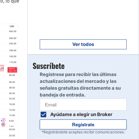
o, lo que
Empezar
8
Leer reseña
Empezar
9
Leer reseña
Ver todos
Empezar
Suscríbete
10
Leer reseña
Regístrese para recibir las últimas
actualizaciones del mercado y las
señales gratuitas directamente a su
bandeja de entrada.
Ayúdame a elegir un Broker
Regístrate
*Registrándote aceptas recibir comunicaciones.