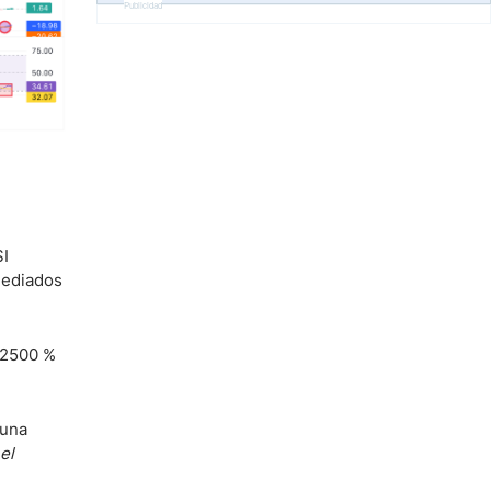
Publicidad
SI
mediados
l 2500 %
 una
el