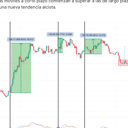
as móviles a corto plazo comienzan a superar a las de largo plaz
 una nueva tendencia alcista.