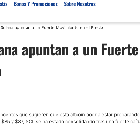
atis
Bonos Y Promociones
Sobre Nosotros
 Solana apuntan a un Fuerte Movimiento en el Precio
 de Broker
Empresas de Fondeo
Noticias del Mercados
ana apuntan a un Fuerte
rs Regulados
Lista de Mejores Prop F
Análisis Forex
rs Para Scalping
Empresas de Fondeo en
Señales Forex Gratis
o
Unidos
r Oro
El Oro va a Subir o Baja
Empresas de Fondeo de
rs de Trading Automático
Tendencia Euro Próxim
ivisas
r para Metatrader 4
Noticias Forex Diarias
rs por Categoría
Mercado de Acciones 
Cacao
/USD)
ncentes que sugieren que esta altcoin podría estar preparándo
 $85 y $87, SOL se ha estado consolidando tras una fuerte caí
aterias Primas