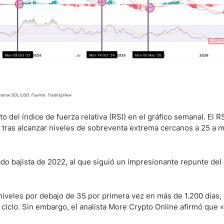
emanal SOL/USD. Fuente: TradingView
el índice de fuerza relativa (RSI) en el gráfico semanal. El R
 tras alcanzar niveles de sobreventa extrema cercanos a 25 a 
ado bajista de 2022, al que siguió un impresionante repunte de
niveles por debajo de 35 por primera vez en más de 1.200 días,
iclo. Sin embargo, el analista More Crypto Online afirmó que «