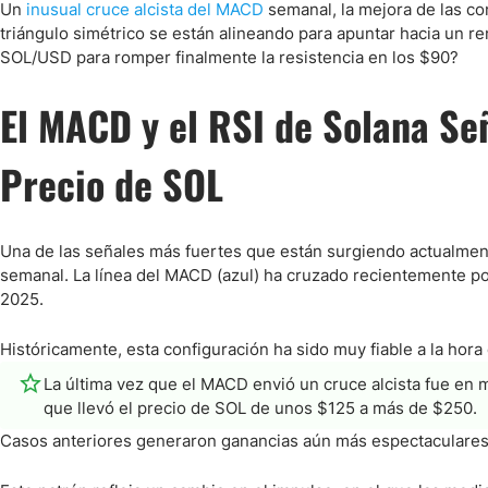
Ecuador
Un
inusual cruce alcista del MACD
semanal, la mejora de las c
triángulo simétrico se están alineando para apuntar hacia un re
Paraguay
Nasdaq 100
S&P 500
SOL/USD para romper finalmente la resistencia en los $90?
Peru
IBEX 35
Todos los í
Panama
El MACD y el RSI de Solana Se
Acciones
Latinoamérica
Nvidia (NVDA)
Mercado Lib
Bolivia
Precio de SOL
Banco Santander (SAN)
Todas las A
Nicaragua
Estados Unidos
Una de las señales más fuertes que están surgiendo actualment
semanal. La línea del MACD (azul) ha cruzado recientemente po
2025.
Históricamente, esta configuración ha sido muy fiable a la hora
La última vez que el MACD envió un cruce alcista fue e
que llevó el precio de SOL de unos $125 a más de $250.
Casos anteriores generaron ganancias aún más espectaculares