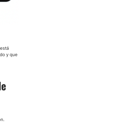
 está
ndo y que
de
ón.