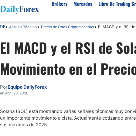
Brókers
Mercados
Libro De Trading Gr
El MACD y el RSI de
Análisis Técnico
Precio de Otras Criptomonedas
DF
Mejores Brokers por País
Activos populares
Acerca de DailyForex
Tipos
El MACD y el RSI de Sol
España
Sobre Nosotros
Broke
Divisas
Argentina
Política editorial
Broke
USD/MXN
USD/JPY
Movimiento en el Preci
Rep. Dominicana
Cómo generamos ingresos
Broke
EUR/USD
USD/COP
Mexico
Nuestra metodología
Broke
USD/PEN
Todas las D
Colombia
Índice de confianza
Broke
Por
Equipo DailyForex
Materias Primas
Costa Rica
Por qué confiar en nosotros
Broke
en abril 28, 2026
Venezuela
Precio del Cafe
Precio del 
Guatemala
Oro (XAU/USD)
Plata (XAG
Solana (SOL) está mostrando varias señales técnicas muy convi
un importante movimiento alcista. Actualmente cotizando entre
Cuba
Petróleo WTI
Todas las M
sus máximos de 2025.
El Salvador
Indices