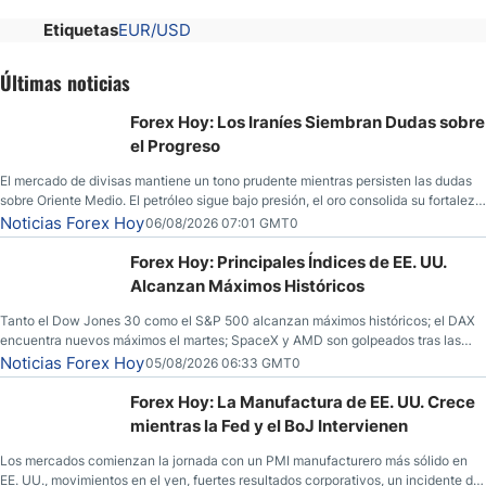
Etiquetas
EUR/USD
Últimas noticias
Forex Hoy: Los Iraníes Siembran Dudas sobre
el Progreso
El mercado de divisas mantiene un tono prudente mientras persisten las dudas
sobre Oriente Medio. El petróleo sigue bajo presión, el oro consolida su fortaleza
y los operadores esperan nuevas referencias económicas desde Estados
Noticias Forex Hoy
06/08/2026 07:01 GMT0
Unidos.
Forex Hoy: Principales Índices de EE. UU.
Alcanzan Máximos Históricos
Tanto el Dow Jones 30 como el S&P 500 alcanzan máximos históricos; el DAX
encuentra nuevos máximos el martes; SpaceX y AMD son golpeados tras las
llamadas de ganancias; el petróleo crudo cae por debajo de los $80 con nuevas
Noticias Forex Hoy
05/08/2026 06:33 GMT0
esperanzas; el dólar estadounidense continúa intentando estabilizarse frente al
yen; el peso mexicano ve un repunte a medida que las tasas caen en EE. UU.
Forex Hoy: La Manufactura de EE. UU. Crece
mientras la Fed y el BoJ Intervienen
Los mercados comienzan la jornada con un PMI manufacturero más sólido en
EE. UU., movimientos en el yen, fuertes resultados corporativos, un incidente de