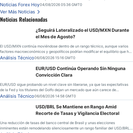
seguridad en Bitcoin y nuevas señales desde el mercado del petróleo.
Noticias Forex Hoy
04/08/2026 05:36 GMT0
Ver Más Noticias
Noticias Relacionadas
¿Seguirá Lateralizado el USD/MXN Durante
el Mes de Agosto?
El USD/MXN continúa moviéndose dentro de un rango técnico, aunque varios
factores macroeconómicos y geopolíticos podrían modificar el equilibrio que ha
dominado al mercado en las últimas semanas.
Análisis Técnico
06/08/2026 15:16 GMT0
EUR/USD Continúa Operando Sin Ninguna
Convicción Clara
EUR/USD sigue probando un nivel clave sin liberarse, ya que las expectativas
de la Fed y los titulares del Golfo dejan un mercado que aún carece de
convicción real.
Análisis Técnico
06/08/2026 14:58 GMT0
USD/BRL Se Mantiene en Rango Amid
Recorte de Tasas y Vigilancia Electoral
Una reducción de tasas del banco central de Brasil y unas elecciones
inminentes están remodelando silenciosamente un rango familiar del USD/BRL.