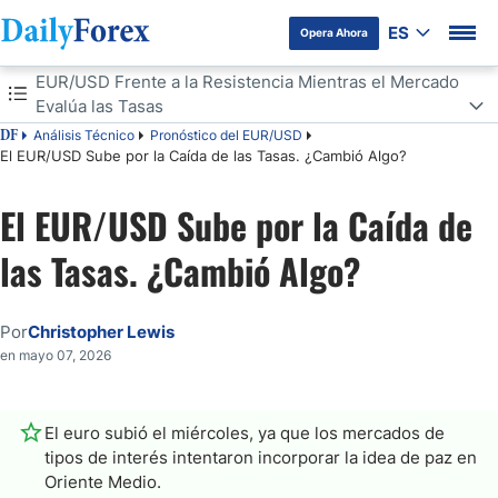
ES
Opera Ahora
Tabla de contenidos
EUR/USD Frente a la Resistencia Mientras el Mercado
Evalúa las Tasas
Análisis Técnico
Pronóstico del EUR/USD
DF
EUR/USD Frente a la Resistencia Mientras el Mercado Evalúa las
El EUR/USD Sube por la Caída de las Tasas. ¿Cambió Algo?
Tasas
Condiciones de Mercado conLímites de Rango
El EUR/USD Sube por la Caída de
las Tasas. ¿Cambió Algo?
Por
Christopher Lewis
en mayo 07, 2026
El euro subió el miércoles, ya que los mercados de
tipos de interés intentaron incorporar la idea de paz en
Oriente Medio.