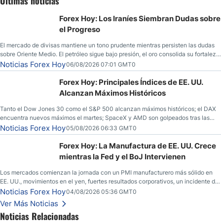
Últimas noticias
Forex Hoy: Los Iraníes Siembran Dudas sobre
el Progreso
El mercado de divisas mantiene un tono prudente mientras persisten las dudas
sobre Oriente Medio. El petróleo sigue bajo presión, el oro consolida su fortaleza
y los operadores esperan nuevas referencias económicas desde Estados
Noticias Forex Hoy
06/08/2026 07:01 GMT0
Unidos.
Forex Hoy: Principales Índices de EE. UU.
Alcanzan Máximos Históricos
Tanto el Dow Jones 30 como el S&P 500 alcanzan máximos históricos; el DAX
encuentra nuevos máximos el martes; SpaceX y AMD son golpeados tras las
llamadas de ganancias; el petróleo crudo cae por debajo de los $80 con nuevas
Noticias Forex Hoy
05/08/2026 06:33 GMT0
esperanzas; el dólar estadounidense continúa intentando estabilizarse frente al
yen; el peso mexicano ve un repunte a medida que las tasas caen en EE. UU.
Forex Hoy: La Manufactura de EE. UU. Crece
mientras la Fed y el BoJ Intervienen
Los mercados comienzan la jornada con un PMI manufacturero más sólido en
EE. UU., movimientos en el yen, fuertes resultados corporativos, un incidente de
seguridad en Bitcoin y nuevas señales desde el mercado del petróleo.
Noticias Forex Hoy
04/08/2026 05:36 GMT0
Ver Más Noticias
Noticias Relacionadas