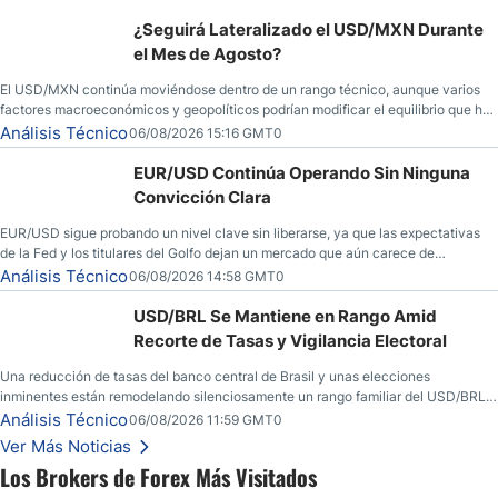
¿Seguirá Lateralizado el USD/MXN Durante
el Mes de Agosto?
El USD/MXN continúa moviéndose dentro de un rango técnico, aunque varios
factores macroeconómicos y geopolíticos podrían modificar el equilibrio que ha
dominado al mercado en las últimas semanas.
Análisis Técnico
06/08/2026 15:16 GMT0
EUR/USD Continúa Operando Sin Ninguna
Convicción Clara
EUR/USD sigue probando un nivel clave sin liberarse, ya que las expectativas
de la Fed y los titulares del Golfo dejan un mercado que aún carece de
convicción real.
Análisis Técnico
06/08/2026 14:58 GMT0
USD/BRL Se Mantiene en Rango Amid
Recorte de Tasas y Vigilancia Electoral
Una reducción de tasas del banco central de Brasil y unas elecciones
inminentes están remodelando silenciosamente un rango familiar del USD/BRL.
Una reducción de tasas por parte del banco central de Brasil y unas elecciones
Análisis Técnico
06/08/2026 11:59 GMT0
inminentes están remodelando silenciosamente un rango familiar del USD/BRL.
Ver Más Noticias
Esto es lo que los traders están observando a continuación.
Los Brokers de Forex Más Visitados