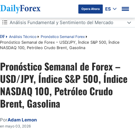
ES
Opera Ahora
Tabla de contenidos
Análisis Fundamental y Sentimiento del Mercado
Análisis Fundamental y Sentimiento del Mercado
Análisis Técnico
Pronóstico Semanal Forex
DF
Pronóstico Semanal de Forex – USD/JPY, Índice S&P 500, Índice
NASDAQ 100, Petróleo Crudo Brent, Gasolina
La Semana que Viene: 4 – 8 de Mayo
Pronóstico Semanal de Forex –
Pronóstico Mensual Mayo 2026
USD/JPY, Índice S&P 500, Índice
Pronóstico Semanal 4 de Mayo de 2026
NASDAQ 100, Petróleo Crudo
Análisis Técnico
Brent, Gasolina
Conclusión
Por
Adam Lemon
en mayo 03, 2026