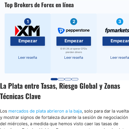
Top Brokers de Forex en línea
1
2
3
Empezar
Empezar
Empeza
El 81.3% al operar CFDs
pierden dinero
Leer reseña
Leer reseña
Leer reseñ
La Plata entre Tasas, Riesgo Global y Zonas
Técnicas Clave
Los
mercados de plata abrieron a la baja
, solo para dar la vuelta
y mostrar signos de fortaleza durante la sesión de negociación
del miércoles, a medida que hemos visto caer las tasas de