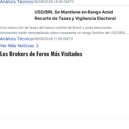
convicción real.
Análisis Técnico
06/08/2026 14:58 GMT0
USD/BRL Se Mantiene en Rango Amid
Recorte de Tasas y Vigilancia Electoral
Una reducción de tasas del banco central de Brasil y unas elecciones
inminentes están remodelando silenciosamente un rango familiar del USD/BRL.
Una reducción de tasas por parte del banco central de Brasil y unas elecciones
Análisis Técnico
06/08/2026 11:59 GMT0
inminentes están remodelando silenciosamente un rango familiar del USD/BRL.
Ver Más Noticias
Esto es lo que los traders están observando a continuación.
Los Brokers de Forex Más Visitados