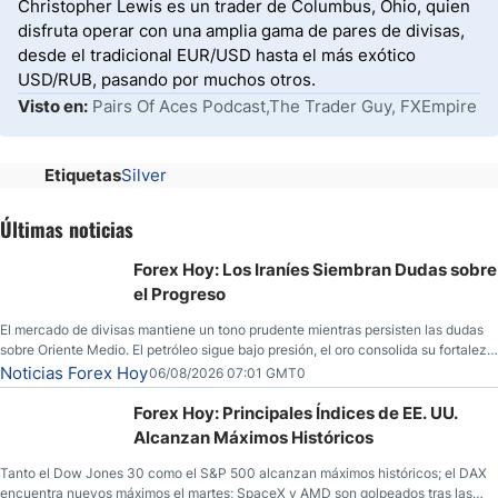
Christopher Lewis es un trader de Columbus, Ohio, quien
disfruta operar con una amplia gama de pares de divisas,
desde el tradicional EUR/USD hasta el más exótico
USD/RUB, pasando por muchos otros.
Visto en:
Pairs Of Aces Podcast,The Trader Guy, FXEmpire
Etiquetas
Silver
Últimas noticias
Forex Hoy: Los Iraníes Siembran Dudas sobre
el Progreso
El mercado de divisas mantiene un tono prudente mientras persisten las dudas
sobre Oriente Medio. El petróleo sigue bajo presión, el oro consolida su fortaleza
y los operadores esperan nuevas referencias económicas desde Estados
Noticias Forex Hoy
06/08/2026 07:01 GMT0
Unidos.
Forex Hoy: Principales Índices de EE. UU.
Alcanzan Máximos Históricos
Tanto el Dow Jones 30 como el S&P 500 alcanzan máximos históricos; el DAX
encuentra nuevos máximos el martes; SpaceX y AMD son golpeados tras las