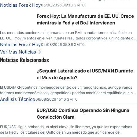
llamadas de ganancias; el petróleo crudo cae por debajo de los $80 con nuevas
Noticias Forex Hoy
05/08/2026 06:33 GMT0
esperanzas; el dólar estadounidense continúa intentando estabilizarse frente al
yen; el peso mexicano ve un repunte a medida que las tasas caen en EE. UU.
Forex Hoy: La Manufactura de EE. UU. Crece
mientras la Fed y el BoJ Intervienen
Los mercados comienzan la jornada con un PMI manufacturero más sólido en
EE. UU., movimientos en el yen, fuertes resultados corporativos, un incidente de
seguridad en Bitcoin y nuevas señales desde el mercado del petróleo.
Noticias Forex Hoy
04/08/2026 05:36 GMT0
Ver Más Noticias
Noticias Relacionadas
¿Seguirá Lateralizado el USD/MXN Durante
el Mes de Agosto?
El USD/MXN continúa moviéndose dentro de un rango técnico, aunque varios
factores macroeconómicos y geopolíticos podrían modificar el equilibrio que ha
dominado al mercado en las últimas semanas.
Análisis Técnico
06/08/2026 15:16 GMT0
EUR/USD Continúa Operando Sin Ninguna
Convicción Clara
EUR/USD sigue probando un nivel clave sin liberarse, ya que las expectativas
de la Fed y los titulares del Golfo dejan un mercado que aún carece de