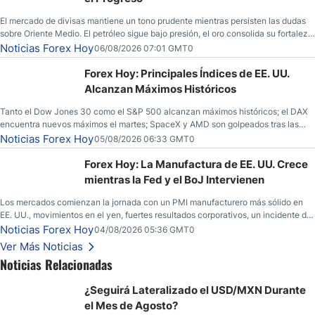
El mercado de divisas mantiene un tono prudente mientras persisten las dudas
sobre Oriente Medio. El petróleo sigue bajo presión, el oro consolida su fortaleza
y los operadores esperan nuevas referencias económicas desde Estados
Noticias Forex Hoy
06/08/2026 07:01 GMT0
Unidos.
Forex Hoy: Principales Índices de EE. UU.
Alcanzan Máximos Históricos
Tanto el Dow Jones 30 como el S&P 500 alcanzan máximos históricos; el DAX
encuentra nuevos máximos el martes; SpaceX y AMD son golpeados tras las
llamadas de ganancias; el petróleo crudo cae por debajo de los $80 con nuevas
Noticias Forex Hoy
05/08/2026 06:33 GMT0
esperanzas; el dólar estadounidense continúa intentando estabilizarse frente al
yen; el peso mexicano ve un repunte a medida que las tasas caen en EE. UU.
Forex Hoy: La Manufactura de EE. UU. Crece
mientras la Fed y el BoJ Intervienen
Los mercados comienzan la jornada con un PMI manufacturero más sólido en
EE. UU., movimientos en el yen, fuertes resultados corporativos, un incidente de
seguridad en Bitcoin y nuevas señales desde el mercado del petróleo.
Noticias Forex Hoy
04/08/2026 05:36 GMT0
Ver Más Noticias
Noticias Relacionadas
¿Seguirá Lateralizado el USD/MXN Durante
el Mes de Agosto?