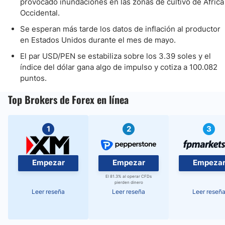
provocado inundaciones en las zonas de cultivo de África
Occidental.
Se esperan más tarde los datos de inflación al productor
en Estados Unidos durante el mes de mayo.
El par USD/PEN se estabiliza sobre los 3.39 soles y el
índice del dólar gana algo de impulso y cotiza a 100.082
puntos.
Top Brokers de Forex en línea
1
2
3
Empezar
Empezar
Empeza
El 81.3% al operar CFDs
pierden dinero
Leer reseña
Leer reseña
Leer reseñ