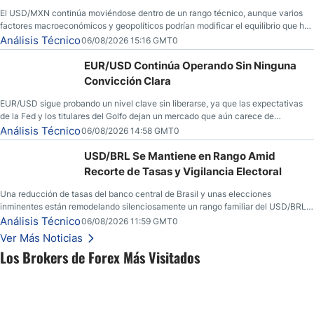
El USD/MXN continúa moviéndose dentro de un rango técnico, aunque varios
factores macroeconómicos y geopolíticos podrían modificar el equilibrio que ha
dominado al mercado en las últimas semanas.
Análisis Técnico
06/08/2026 15:16 GMT0
EUR/USD Continúa Operando Sin Ninguna
Convicción Clara
EUR/USD sigue probando un nivel clave sin liberarse, ya que las expectativas
de la Fed y los titulares del Golfo dejan un mercado que aún carece de
convicción real.
Análisis Técnico
06/08/2026 14:58 GMT0
USD/BRL Se Mantiene en Rango Amid
Recorte de Tasas y Vigilancia Electoral
Una reducción de tasas del banco central de Brasil y unas elecciones
inminentes están remodelando silenciosamente un rango familiar del USD/BRL.
Una reducción de tasas por parte del banco central de Brasil y unas elecciones
Análisis Técnico
06/08/2026 11:59 GMT0
inminentes están remodelando silenciosamente un rango familiar del USD/BRL.
Ver Más Noticias
Esto es lo que los traders están observando a continuación.
Los Brokers de Forex Más Visitados