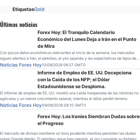
Etiquetas
Gold
Últimas noticias
Forex Hoy: El Tranquilo Calendario
Económico del Lunes Deja a Irán en el Punto
de Mira
Con pocos datos económicos relevantes al inicio de la semana, los mercados
siguen atentos a Irán, el petróleo, el yen japonés y las expectativas de tipos de
la Fed.
Noticias Forex Hoy
10/08/2026 06:27 GMT0
Informe de Empleo de EE. UU. Decepciona
con la Caída de los NFP; el Dólar
Estadounidense se Desploma.
El informe de empleo de EE. UU. mostró una caída inesperada de las nóminas no
agrícolas y un menor crecimiento salarial, mientras el dólar perdió terreno.
Noticias Forex Hoy
09/08/2026 08:10 GMT0
Forex Hoy: Los Iraníes Siembran Dudas sobre
el Progreso
El mercado de divisas mantiene un tono prudente mientras persisten las dudas
sobre Oriente Medio. El petróleo sigue bajo presión, el oro consolida su fortaleza