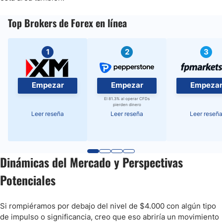
Top Brokers de Forex en línea
1
2
3
Empezar
Empezar
Empeza
El 81.3% al operar CFDs
pierden dinero
Leer reseña
Leer reseña
Leer reseñ
Dinámicas del Mercado y Perspectivas
Potenciales
Si rompiéramos por debajo del nivel de $4.000 con algún tipo
de impulso o significancia, creo que eso abriría un movimiento