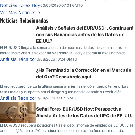
y los operadores esperan nuevas referencias económicas desde Estados
Noticias Forex Hoy
06/08/2026 07:01 GMT0
Unidos.
Ver Más Noticias
Noticias Relacionadas
Análisis y Señales del EUR/USD: ¿Continuará
con sus Ganancias antes de los Datos de
EE.UU.?
El EUR/USD llega a la semana cerca de máximos de dos meses, mientras los
mercados revisan las expectativas sobre la Fed y esperan nuevos datos de
inflación de EE. UU.
Análisis Técnico
10/08/2026 10:24 GMT0
¿Ha Terminado la Corrección en el Mercado
del Oro? Descúbrelo aquí
El oro recuperó fuerza la última semana, mientras el dólar perdió terreno. Las
tasas reales y el apetito por el riesgo siguen condicionando su evolución.
Análisis Técnico
10/08/2026 07:04 GMT0
Señal Forex EUR/USD Hoy: Perspectiva
Alcista Antes de los Datos del IPC de EE. UU.
El EUR/USD recupera posiciones tras el débil informe de empleo de EE. UU. y se
acerca a 1,16, con el IPC estadounidense como próximo foco del mercado.