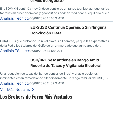
el Mes de Agosto?
El USD/MXN continúa moviéndose dentro de un rango técnico, aunque varios
factores macroeconómicos y geopolíticos podrían modificar el equilibrio que ha
dominado al mercado en las últimas semanas.
Análisis Técnico
06/08/2026 15:16 GMT0
EUR/USD Continúa Operando Sin Ninguna
Convicción Clara
EUR/USD sigue probando un nivel clave sin liberarse, ya que las expectativas
de la Fed y los titulares del Golfo dejan un mercado que aún carece de
convicción real.
Análisis Técnico
06/08/2026 14:58 GMT0
USD/BRL Se Mantiene en Rango Amid
Recorte de Tasas y Vigilancia Electoral
Una reducción de tasas del banco central de Brasil y unas elecciones
inminentes están remodelando silenciosamente un rango familiar del USD/BRL.
Una reducción de tasas por parte del banco central de Brasil y unas elecciones
Análisis Técnico
06/08/2026 11:59 GMT0
inminentes están remodelando silenciosamente un rango familiar del USD/BRL.
Ver Más Noticias
Esto es lo que los traders están observando a continuación.
Los Brokers de Forex Más Visitados