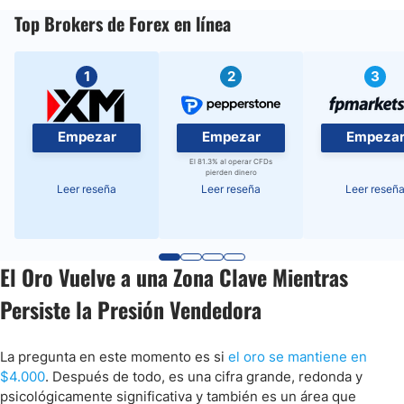
Top Brokers de Forex en línea
1
2
3
Empezar
Empezar
Empeza
El 81.3% al operar CFDs
pierden dinero
Leer reseña
Leer reseña
Leer reseñ
El Oro Vuelve a una Zona Clave Mientras
Persiste la Presión Vendedora
La pregunta en este momento es si
el oro se mantiene en
$4.000
. Después de todo, es una cifra grande, redonda y
psicológicamente significativa y también es un área que