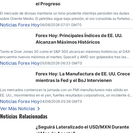
el Progreso
El mercado de divisas mantiene un tono prudente mientras persisten las dudas
sobre Oriente Medio. El petróleo sigue bajo presión, el oro consolida su fortaleza
y los operadores esperan nuevas referencias económicas desde Estados
Noticias Forex Hoy
06/08/2026 07:01 GMT0
Unidos.
Forex Hoy: Principales Índices de EE. UU.
Alcanzan Máximos Históricos
Tanto el Dow Jones 30 como el S&P 500 alcanzan máximos históricos; el DAX
encuentra nuevos máximos el martes; SpaceX y AMD son golpeados tras las
llamadas de ganancias; el petróleo crudo cae por debajo de los $80 con nuevas
Noticias Forex Hoy
05/08/2026 06:33 GMT0
esperanzas; el dólar estadounidense continúa intentando estabilizarse frente al
yen; el peso mexicano ve un repunte a medida que las tasas caen en EE. UU.
Forex Hoy: La Manufactura de EE. UU. Crece
mientras la Fed y el BoJ Intervienen
Los mercados comienzan la jornada con un PMI manufacturero más sólido en
EE. UU., movimientos en el yen, fuertes resultados corporativos, un incidente de
seguridad en Bitcoin y nuevas señales desde el mercado del petróleo.
Noticias Forex Hoy
04/08/2026 05:36 GMT0
Ver Más Noticias
Noticias Relacionadas
¿Seguirá Lateralizado el USD/MXN Durante