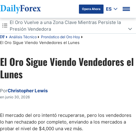
ES
Opera Ahora
Tabla de contenidos
El Oro Vuelve a una Zona Clave Mientras Persiste la
Presión Vendedora
Análisis Técnico
Pronóstico del Oro Hoy
DF
El Oro Vuelve a una Zona Clave Mientras Persiste la Presión
El Oro Sigue Viendo Vendedores el Lunes
Vendedora
El Oro Sigue Viendo Vendedores el
Lunes
Por
Christopher Lewis
en junio 30, 2026
El mercado del oro intentó recuperarse, pero los vendedores
lo han rechazado por completo, enviando a los mercados a
probar el nivel de $4,000 una vez más.