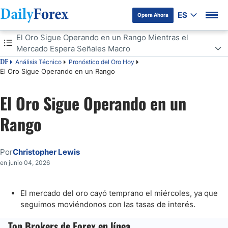
ES
Opera Ahora
Tabla de contenidos
El Oro Sigue Operando en un Rango Mientras el
Mercado Espera Señales Macro
Análisis Técnico
Pronóstico del Oro Hoy
DF
El Oro Sigue Operando en un Rango Mientras el Mercado Espera
El Oro Sigue Operando en un Rango
Señales Macro
Niveles Técnicos de Soporte y Resistencia
El Oro Sigue Operando en un
Rango
Por
Christopher Lewis
en junio 04, 2026
El mercado del oro cayó temprano el miércoles, ya que
seguimos moviéndonos con las tasas de interés.
Top Brokers de Forex en línea