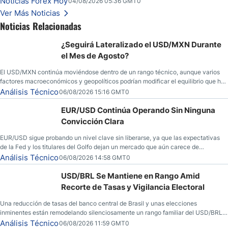
Noticias Forex Hoy
04/08/2026 05:36 GMT0
Ver Más Noticias
Noticias Relacionadas
¿Seguirá Lateralizado el USD/MXN Durante
el Mes de Agosto?
El USD/MXN continúa moviéndose dentro de un rango técnico, aunque varios
factores macroeconómicos y geopolíticos podrían modificar el equilibrio que ha
dominado al mercado en las últimas semanas.
Análisis Técnico
06/08/2026 15:16 GMT0
EUR/USD Continúa Operando Sin Ninguna
Convicción Clara
EUR/USD sigue probando un nivel clave sin liberarse, ya que las expectativas
de la Fed y los titulares del Golfo dejan un mercado que aún carece de
convicción real.
Análisis Técnico
06/08/2026 14:58 GMT0
USD/BRL Se Mantiene en Rango Amid
Recorte de Tasas y Vigilancia Electoral
Una reducción de tasas del banco central de Brasil y unas elecciones
inminentes están remodelando silenciosamente un rango familiar del USD/BRL.
Una reducción de tasas por parte del banco central de Brasil y unas elecciones
Análisis Técnico
06/08/2026 11:59 GMT0