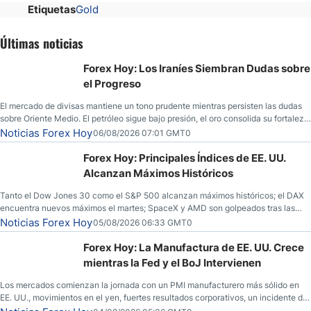
Etiquetas
Gold
Últimas noticias
Forex Hoy: Los Iraníes Siembran Dudas sobre
el Progreso
El mercado de divisas mantiene un tono prudente mientras persisten las dudas
sobre Oriente Medio. El petróleo sigue bajo presión, el oro consolida su fortaleza
y los operadores esperan nuevas referencias económicas desde Estados
Noticias Forex Hoy
06/08/2026 07:01 GMT0
Unidos.
Forex Hoy: Principales Índices de EE. UU.
Alcanzan Máximos Históricos
Tanto el Dow Jones 30 como el S&P 500 alcanzan máximos históricos; el DAX
encuentra nuevos máximos el martes; SpaceX y AMD son golpeados tras las
llamadas de ganancias; el petróleo crudo cae por debajo de los $80 con nuevas
Noticias Forex Hoy
05/08/2026 06:33 GMT0
esperanzas; el dólar estadounidense continúa intentando estabilizarse frente al
yen; el peso mexicano ve un repunte a medida que las tasas caen en EE. UU.
Forex Hoy: La Manufactura de EE. UU. Crece
mientras la Fed y el BoJ Intervienen
Los mercados comienzan la jornada con un PMI manufacturero más sólido en
EE. UU., movimientos en el yen, fuertes resultados corporativos, un incidente de
seguridad en Bitcoin y nuevas señales desde el mercado del petróleo.