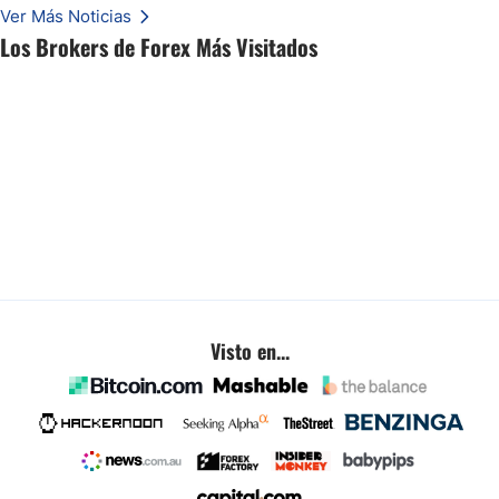
inminentes están remodelando silenciosamente un rango familiar del USD/BRL.
Ver Más Noticias
Esto es lo que los traders están observando a continuación.
Los Brokers de Forex Más Visitados
Visto en...