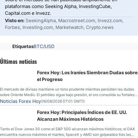
plataformas como Seeking Alpha, InvestingCube,
Capital.com e Invezz.
Visto en:
SeekingAlpha, Macrostreet.com, Invezz.com,
Forbes, Investing.com, Marketwatch, Crypto.news
Etiquetas
BTC/USD
Últimas noticias
Forex Hoy: Los Iraníes Siembran Dudas sobre
el Progreso
El mercado de divisas mantiene un tono prudente mientras persisten las dudas
sobre Oriente Medio. El petróleo sigue bajo presión, el oro consolida su fortaleza
y los operadores esperan nuevas referencias económicas desde Estados
Noticias Forex Hoy
06/08/2026 07:01 GMT0
Unidos.
Forex Hoy: Principales Índices de EE. UU.
Alcanzan Máximos Históricos
Tanto el Dow Jones 30 como el S&P 500 alcanzan máximos históricos; el DAX
encuentra nuevos máximos el martes; SpaceX y AMD son golpeados tras las