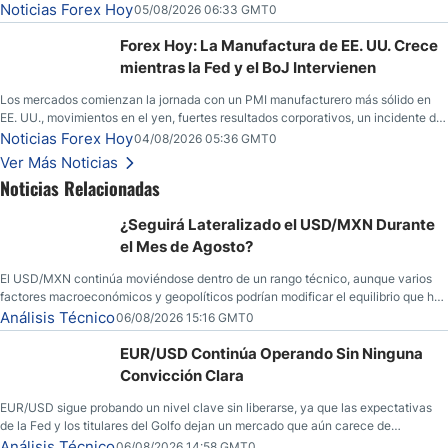
llamadas de ganancias; el petróleo crudo cae por debajo de los $80 con nuevas
Noticias Forex Hoy
05/08/2026 06:33 GMT0
esperanzas; el dólar estadounidense continúa intentando estabilizarse frente al
yen; el peso mexicano ve un repunte a medida que las tasas caen en EE. UU.
Forex Hoy: La Manufactura de EE. UU. Crece
mientras la Fed y el BoJ Intervienen
Los mercados comienzan la jornada con un PMI manufacturero más sólido en
EE. UU., movimientos en el yen, fuertes resultados corporativos, un incidente de
seguridad en Bitcoin y nuevas señales desde el mercado del petróleo.
Noticias Forex Hoy
04/08/2026 05:36 GMT0
Ver Más Noticias
Noticias Relacionadas
¿Seguirá Lateralizado el USD/MXN Durante
el Mes de Agosto?
El USD/MXN continúa moviéndose dentro de un rango técnico, aunque varios
factores macroeconómicos y geopolíticos podrían modificar el equilibrio que ha
dominado al mercado en las últimas semanas.
Análisis Técnico
06/08/2026 15:16 GMT0
EUR/USD Continúa Operando Sin Ninguna
Convicción Clara
EUR/USD sigue probando un nivel clave sin liberarse, ya que las expectativas
de la Fed y los titulares del Golfo dejan un mercado que aún carece de
convicción real.
Análisis Técnico
06/08/2026 14:58 GMT0