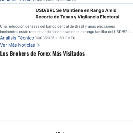
USD/BRL Se Mantiene en Rango Amid
Recorte de Tasas y Vigilancia Electoral
Una reducción de tasas del banco central de Brasil y unas elecciones
inminentes están remodelando silenciosamente un rango familiar del USD/BRL.
Una reducción de tasas por parte del banco central de Brasil y unas elecciones
Análisis Técnico
06/08/2026 11:59 GMT0
inminentes están remodelando silenciosamente un rango familiar del USD/BRL.
Ver Más Noticias
Esto es lo que los traders están observando a continuación.
Los Brokers de Forex Más Visitados