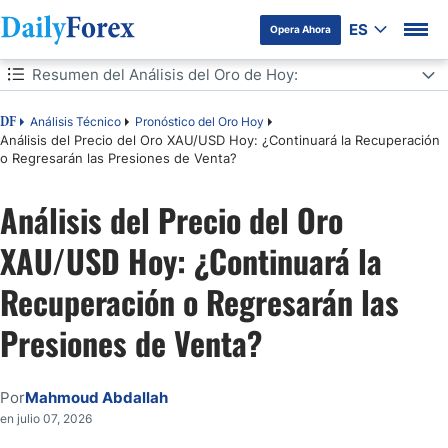
ES
Opera Ahora
Tabla de contenidos
Resumen del Análisis del Oro de Hoy:
Resumen del Análisis del Oro de Hoy:
Análisis Técnico
Pronóstico del Oro Hoy
DF
Análisis del Precio del Oro XAU/USD Hoy: ¿Continuará la Recuperación
o Regresarán las Presiones de Venta?
Señales de Trading de Oro para Hoy:
Análisis del Precio del Oro
Análisis Técnico Diario del Oro/Dólar Estadounidense (XAU/USD)
XAU/USD Hoy: ¿Continuará la
Pronósticos Futuros del Oro
Recuperación o Regresarán las
Presiones de Venta?
Por
Mahmoud Abdallah
en julio 07, 2026