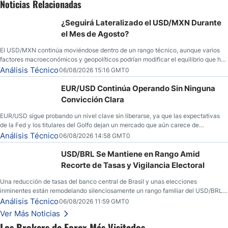
Noticias Relacionadas
¿Seguirá Lateralizado el USD/MXN Durante
el Mes de Agosto?
El USD/MXN continúa moviéndose dentro de un rango técnico, aunque varios
factores macroeconómicos y geopolíticos podrían modificar el equilibrio que ha
dominado al mercado en las últimas semanas.
Análisis Técnico
06/08/2026 15:16 GMT0
EUR/USD Continúa Operando Sin Ninguna
Convicción Clara
EUR/USD sigue probando un nivel clave sin liberarse, ya que las expectativas
de la Fed y los titulares del Golfo dejan un mercado que aún carece de
convicción real.
Análisis Técnico
06/08/2026 14:58 GMT0
USD/BRL Se Mantiene en Rango Amid
Recorte de Tasas y Vigilancia Electoral
Una reducción de tasas del banco central de Brasil y unas elecciones
inminentes están remodelando silenciosamente un rango familiar del USD/BRL.
Una reducción de tasas por parte del banco central de Brasil y unas elecciones
Análisis Técnico
06/08/2026 11:59 GMT0
inminentes están remodelando silenciosamente un rango familiar del USD/BRL.
Ver Más Noticias
Esto es lo que los traders están observando a continuación.
Los Brokers de Forex Más Visitados