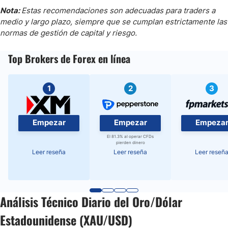
Nota:
Estas recomendaciones son adecuadas para traders a
medio y largo plazo, siempre que se cumplan estrictamente las
normas de gestión de capital y riesgo.
Top Brokers de Forex en línea
1
2
3
Empezar
Empezar
Empeza
El 81.3% al operar CFDs
pierden dinero
Leer reseña
Leer reseña
Leer reseñ
Análisis Técnico Diario del Oro/Dólar
Estadounidense (XAU/USD)