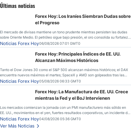
Últimas noticias
Forex Hoy: Los Iraníes Siembran Dudas sobre
el Progreso
El mercado de divisas mantiene un tono prudente mientras persisten las dudas
sobre Oriente Medio. El petróleo sigue bajo presión, el oro consolida su fortaleza
y los operadores esperan nuevas referencias económicas desde Estados
Noticias Forex Hoy
06/08/2026 07:01 GMT0
Unidos.
Forex Hoy: Principales Índices de EE. UU.
Alcanzan Máximos Históricos
Tanto el Dow Jones 30 como el S&P 500 alcanzan máximos históricos; el DAX
encuentra nuevos máximos el martes; SpaceX y AMD son golpeados tras las
llamadas de ganancias; el petróleo crudo cae por debajo de los $80 con nuevas
Noticias Forex Hoy
05/08/2026 06:33 GMT0
esperanzas; el dólar estadounidense continúa intentando estabilizarse frente al
yen; el peso mexicano ve un repunte a medida que las tasas caen en EE. UU.
Forex Hoy: La Manufactura de EE. UU. Crece
mientras la Fed y el BoJ Intervienen
Los mercados comienzan la jornada con un PMI manufacturero más sólido en
EE. UU., movimientos en el yen, fuertes resultados corporativos, un incidente de
seguridad en Bitcoin y nuevas señales desde el mercado del petróleo.
Noticias Forex Hoy
04/08/2026 05:36 GMT0
Ver Más Noticias