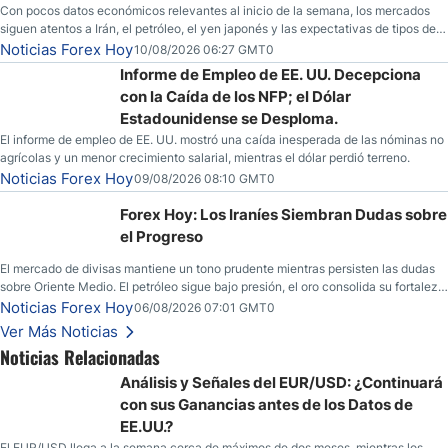
Con pocos datos económicos relevantes al inicio de la semana, los mercados
siguen atentos a Irán, el petróleo, el yen japonés y las expectativas de tipos de
la Fed.
Noticias Forex Hoy
10/08/2026 06:27 GMT0
Informe de Empleo de EE. UU. Decepciona
con la Caída de los NFP; el Dólar
Estadounidense se Desploma.
El informe de empleo de EE. UU. mostró una caída inesperada de las nóminas no
agrícolas y un menor crecimiento salarial, mientras el dólar perdió terreno.
Noticias Forex Hoy
09/08/2026 08:10 GMT0
Forex Hoy: Los Iraníes Siembran Dudas sobre
el Progreso
El mercado de divisas mantiene un tono prudente mientras persisten las dudas
sobre Oriente Medio. El petróleo sigue bajo presión, el oro consolida su fortaleza
y los operadores esperan nuevas referencias económicas desde Estados
Noticias Forex Hoy
06/08/2026 07:01 GMT0
Unidos.
Ver Más Noticias
Noticias Relacionadas
Análisis y Señales del EUR/USD: ¿Continuará
con sus Ganancias antes de los Datos de
EE.UU.?
El EUR/USD llega a la semana cerca de máximos de dos meses, mientras los