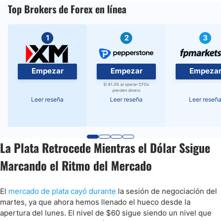
Top Brokers de Forex en línea
1
2
3
Empezar
Empezar
Empeza
El 81.3% al operar CFDs
pierden dinero
Leer reseña
Leer reseña
Leer reseñ
La Plata Retrocede Mientras el Dólar Ssigue
Marcando el Ritmo del Mercado
El
mercado de plata cayó durante
la sesión de negociación del
martes, ya que ahora hemos llenado el hueco desde la
apertura del lunes. El nivel de $60 sigue siendo un nivel que