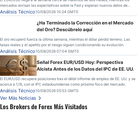
mercados revisan las expectativas sobre la Fed y esperan nuevos datos de
inflación de EE. UU.
Análisis Técnico
10/08/2026 10:24 GMT0
¿Ha Terminado la Corrección en el Mercado
del Oro? Descúbrelo aquí
El oro recuperó fuerza la última semana, mientras el dólar perdió terreno. Las
tasas reales y el apetito por el riesgo siguen condicionando su evolución.
Análisis Técnico
10/08/2026 07:04 GMT0
Señal Forex EUR/USD Hoy: Perspectiva
Alcista Antes de los Datos del IPC de EE. UU.
El EUR/USD recupera posiciones tras el débil informe de empleo de EE. UU. y se
acerca a 1,16, con el IPC estadounidense como próximo foco del mercado.
Análisis Técnico
10/08/2026 05:53 GMT0
Ver Más Noticias
Los Brokers de Forex Más Visitados