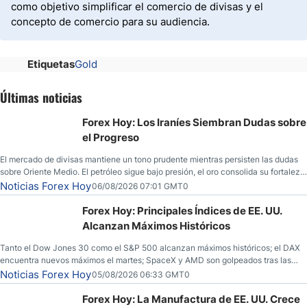
como objetivo simplificar el comercio de divisas y el
concepto de comercio para su audiencia.
Etiquetas
Gold
Últimas noticias
Forex Hoy: Los Iraníes Siembran Dudas sobre
el Progreso
El mercado de divisas mantiene un tono prudente mientras persisten las dudas
sobre Oriente Medio. El petróleo sigue bajo presión, el oro consolida su fortaleza
y los operadores esperan nuevas referencias económicas desde Estados
Noticias Forex Hoy
06/08/2026 07:01 GMT0
Unidos.
Forex Hoy: Principales Índices de EE. UU.
Alcanzan Máximos Históricos
Tanto el Dow Jones 30 como el S&P 500 alcanzan máximos históricos; el DAX
encuentra nuevos máximos el martes; SpaceX y AMD son golpeados tras las
llamadas de ganancias; el petróleo crudo cae por debajo de los $80 con nuevas
Noticias Forex Hoy
05/08/2026 06:33 GMT0
esperanzas; el dólar estadounidense continúa intentando estabilizarse frente al
yen; el peso mexicano ve un repunte a medida que las tasas caen en EE. UU.
Forex Hoy: La Manufactura de EE. UU. Crece