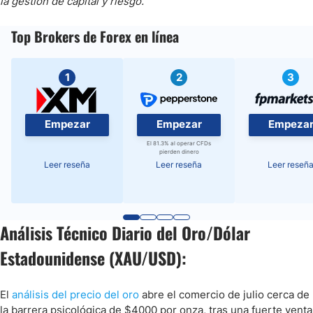
la gestión de capital y riesgo.
Top Brokers de Forex en línea
1
2
3
Empezar
Empezar
Empeza
El 81.3% al operar CFDs
pierden dinero
Leer reseña
Leer reseña
Leer reseñ
Análisis Técnico Diario del Oro/Dólar
Estadounidense (XAU/USD):
El
análisis del precio del oro
abre el comercio de julio cerca de
la barrera psicológica de $4000 por onza, tras una fuerte venta