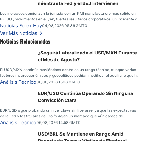
mientras la Fed y el BoJ Intervienen
Los mercados comienzan la jornada con un PMI manufacturero más sólido en
EE. UU., movimientos en el yen, fuertes resultados corporativos, un incidente de
seguridad en Bitcoin y nuevas señales desde el mercado del petróleo.
Noticias Forex Hoy
04/08/2026 05:36 GMT0
Ver Más Noticias
Noticias Relacionadas
¿Seguirá Lateralizado el USD/MXN Durante
el Mes de Agosto?
El USD/MXN continúa moviéndose dentro de un rango técnico, aunque varios
factores macroeconómicos y geopolíticos podrían modificar el equilibrio que ha
dominado al mercado en las últimas semanas.
Análisis Técnico
06/08/2026 15:16 GMT0
EUR/USD Continúa Operando Sin Ninguna
Convicción Clara
EUR/USD sigue probando un nivel clave sin liberarse, ya que las expectativas
de la Fed y los titulares del Golfo dejan un mercado que aún carece de
convicción real.
Análisis Técnico
06/08/2026 14:58 GMT0
USD/BRL Se Mantiene en Rango Amid
Recorte de Tasas y Vigilancia Electoral