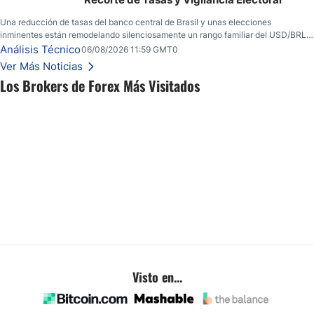
Una reducción de tasas del banco central de Brasil y unas elecciones
inminentes están remodelando silenciosamente un rango familiar del USD/BRL.
Una reducción de tasas por parte del banco central de Brasil y unas elecciones
Análisis Técnico
06/08/2026 11:59 GMT0
inminentes están remodelando silenciosamente un rango familiar del USD/BRL.
Ver Más Noticias
Esto es lo que los traders están observando a continuación.
Los Brokers de Forex Más Visitados
Visto en...