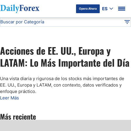
ES
Opera Ahora
Buscar por Categoría
Divulgación del Anunciante
Análisis de Mercados Bursátiles
Análisis Técnico
DF
Pronóstico del Oro Hoy
Acciones de EE. UU., Europa y
Análisis de Mercados Bursátiles
LATAM: Lo Más Importante del Día
Análisis y Pronóstico del Café Hoy
Una vista diaria y rigurosa de los stocks más importantes de
EE. UU., Europa y LATAM, con contexto, datos verificados y
Pronóstico del S&P 500 Hoy
enfoque práctico.
Leer Más
Pronóstico del EUR/USD
Más reciente
Pronóstico Peso Mexicano