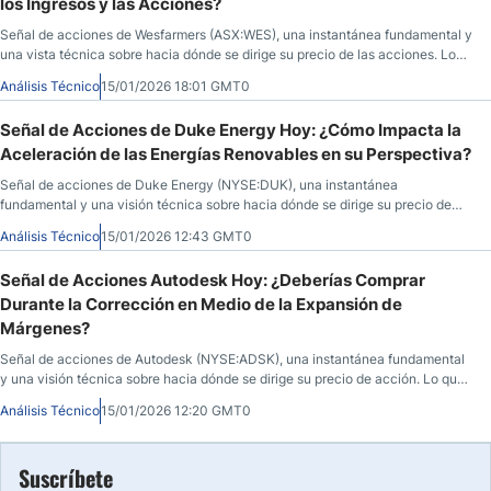
los Ingresos y las Acciones?
Señal de acciones de Wesfarmers (ASX:WES), una instantánea fundamental y
una vista técnica sobre hacia dónde se dirige su precio de las acciones. Lo
que debe saber antes de que abra el mercado el 15 de enero de 2026,
Análisis Técnico
15/01/2026 18:01 GMT0
después de que WES cerrara a $82,29, con un aumento del 0,35%, durante la
sesión anterior.
Señal de Acciones de Duke Energy Hoy: ¿Cómo Impacta la
Aceleración de las Energías Renovables en su Perspectiva?
Señal de acciones de Duke Energy (NYSE:DUK), una instantánea
fundamental y una visión técnica sobre hacia dónde se dirige su precio de
acción. Qué saber antes de que abra el mercado el 15 de enero de 2026,
Análisis Técnico
15/01/2026 12:43 GMT0
después de que DUK cerrara a $118,68, subiendo un 1,10% durante la sesión
anterior, antes de avanzar un 0,10% en las horas posteriores al cierre.
Señal de Acciones Autodesk Hoy: ¿Deberías Comprar
Durante la Corrección en Medio de la Expansión de
Márgenes?
Señal de acciones de Autodesk (NYSE:ADSK), una instantánea fundamental
y una visión técnica sobre hacia dónde se dirige su precio de acción. Lo que
hay que saber antes de que abra el mercado el 15 de enero de 2026, después
Análisis Técnico
15/01/2026 12:20 GMT0
de que ADSK cerrara a $261,28, bajando un 3,45% durante la sesión anterior,
antes de avanzar un 0,22% en las horas posteriores al cierre del mercado.
Suscríbete