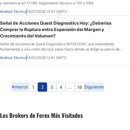
y resistencia en 17.768. Seguimiento técnico a TEF y SAN.
Análisis Técnico
15/01/2026 10:07 GMT0
Señal de Acciones Quest Diagnostics Hoy: ¿Deberías
Comprar la Ruptura entre Expansión del Margen y
Crecimiento del Volumen?
Señal de acciones de Quest Diagnostics (NYSE:DGX), una instantánea
fundamental y una visión técnica sobre hacia dónde se dirige su precio de
acción. Lo que debe saber antes de que abra el mercado el 14 de enero de
Análisis Técnico
14/01/2026 12:41 GMT0
2026, después de que DGX cerrara en 179.96, con un aumento del 2.75%
durante la sesión anterior, antes de caer un 0.13% en las horas posteriores al
cierre.
Anterior
2
…
Siguiente
1
3
4
18
Los Brokers de Forex Más Visitados