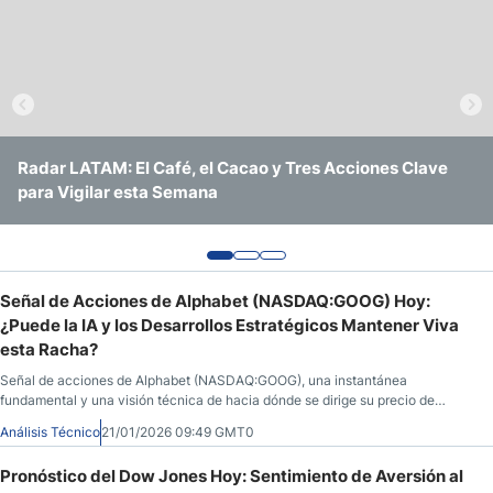
Pronóstico del Nasdaq 100 Hoy
Precio del Petróleo
Señal de Acciones Goldman Sachs (NYSE:GS) Hoy: ¿Qué
Pronóstico Semanal Forex
Radar LATAM: El Café, el Cacao y Tres Acciones Clave
Radar LATAM: Las Tendencias del Café, el Cacao y las
Seguirá a la Caída Tras Su Sorpresa Negativa en los
para Vigilar esta Semana
Mejores Acciones de la Región
Ingresos?
Señales de Trading Gratis y Alertas del Mercado Diario
Señal de Acciones de Alphabet (NASDAQ:GOOG) Hoy:
¿Puede la IA y los Desarrollos Estratégicos Mantener Viva
esta Racha?
Señal de acciones de Alphabet (NASDAQ:GOOG), una instantánea
fundamental y una visión técnica de hacia dónde se dirige su precio de
acción. Lo que hay que saber antes de la apertura del mercado el 21 de enero
Análisis Técnico
21/01/2026 09:49 GMT0
de 2026, después de que GOOG cerrara a 322,16, bajando un 2,48% durante
la sesión anterior, antes de avanzar un 0,29% en las horas posteriores al
Pronóstico del Dow Jones Hoy: Sentimiento de Aversión al
cierre del mercado.