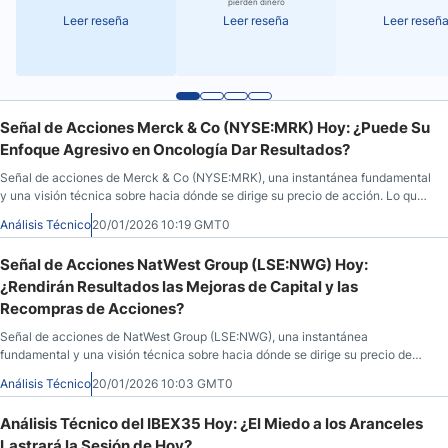
pierden dinero
Leer reseña
Leer reseña
Leer reseñ
Señal de Acciones Merck & Co (NYSE:MRK) Hoy: ¿Puede Su
Enfoque Agresivo en Oncología Dar Resultados?
Señal de acciones de Merck & Co (NYSE:MRK), una instantánea fundamental
y una visión técnica sobre hacia dónde se dirige su precio de acción. Lo que
hay que saber antes de que abra el mercado el 20 de enero de 2026, después
Análisis Técnico
20/01/2026 10:19 GMT0
de que MRK cerrara a $108,83, bajando un 1,93% durante la sesión anterior,
antes de caer un 0.95% en las horas posteriores al cierre.
Señal de Acciones NatWest Group (LSE:NWG) Hoy:
¿Rendirán Resultados las Mejoras de Capital y las
Recompras de Acciones?
Señal de acciones de NatWest Group (LSE:NWG), una instantánea
fundamental y una visión técnica sobre hacia dónde se dirige su precio de
acción. Lo que hay que saber antes de que abra el mercado el 20 de enero de
Análisis Técnico
20/01/2026 10:03 GMT0
2026, después de que NWG cerrara a £646,00, bajando un 1,04%, durante la
sesión anterior.
Análisis Técnico del IBEX35 Hoy: ¿El Miedo a los Aranceles
Lastrará la Sesión de Hoy?