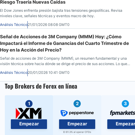
Riesgo Traería Nuevas Caídas
El Dow Jones enfrenta presión bajista tras tensiones geopolíticas. Revisa
niveles clave, señales técnicas y eventos macro de hoy.
Análisis Técnico
21/01/2026 08:08 GMT0
Señal de Acciones de 3M Company (MMM) Hoy: ¿Cómo
Impactará el Informe de Ganancias del Cuarto Trimestre de
Hoy en la Acción del Precio?
Señal de acciones de 3M Company (MMM), un resumen fundamental y una
visión técnica sobre hacia dónde se dirige el precio de sus acciones. Lo que
hay que saber antes de que abra el mercado el 20 de enero de 2026, después
Análisis Técnico
20/01/2026 10:41 GMT0
de que MMM cerrara a $167,80, bajando un 1,93% durante la sesión anterior,
antes de caer un 1,87% en las horas posteriores al cierre.
Top Brokers de Forex en línea
1
2
3
Empezar
Empezar
Empeza
El 81.3% al operar CFDs