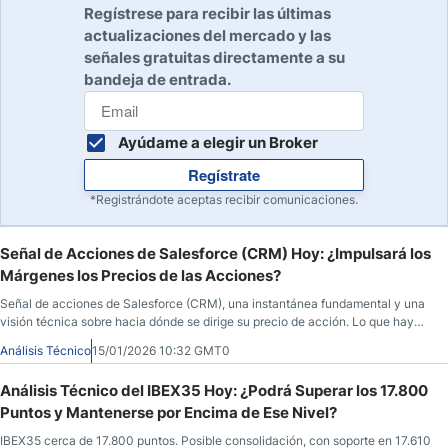
Regístrese para recibir las últimas
actualizaciones del mercado y las
señales gratuitas directamente a su
bandeja de entrada.
Ayúdame a elegir un Broker
Regístrate
*Registrándote aceptas recibir comunicaciones.
Señal de Acciones de Salesforce (CRM) Hoy: ¿Impulsará los
Márgenes los Precios de las Acciones?
Señal de acciones de Salesforce (CRM), una instantánea fundamental y una
visión técnica sobre hacia dónde se dirige su precio de acción. Lo que hay
que saber antes de que abra el mercado el 15 de enero de 2026, después de
Análisis Técnico
15/01/2026 10:32 GMT0
que CRM cerrara a 239,57, bajando un 0,62% durante la sesión anterior, antes
de avanzar un 0,03% en las horas posteriores al cierre del mercado.
Análisis Técnico del IBEX35 Hoy: ¿Podrá Superar los 17.800
Puntos y Mantenerse por Encima de Ese Nivel?
IBEX35 cerca de 17.800 puntos. Posible consolidación, con soporte en 17.610