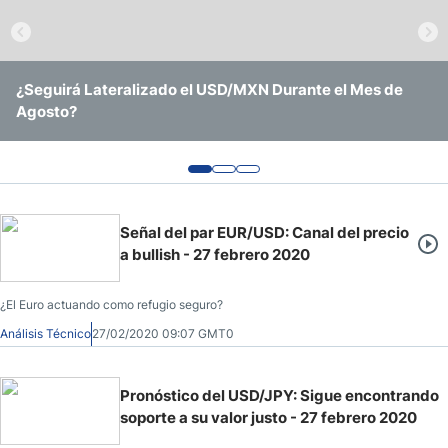
Pronóstico del Nasdaq 100 Hoy
Precio del Petróleo
¿Seguirá Lateralizado el USD/MXN Durante el Mes de
EUR/USD Continúa Operando Sin Ninguna Convicción
USD/BRL Se Mantiene en Rango Amid Recorte de Tasas y
Agosto?
Clara
Vigilancia Electoral
Pronóstico Semanal Forex
Señales de Trading Gratis y Alertas del Mercado Diario
Señal del par EUR/USD: Canal del precio
a bullish - 27 febrero 2020
¿El Euro actuando como refugio seguro?
Análisis Técnico
27/02/2020 09:07 GMT0
Pronóstico del USD/JPY: Sigue encontrando
soporte a su valor justo - 27 febrero 2020