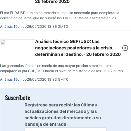
26 febrero 2020
El par EUR/USD aún no ha tomado el impulso necesario para completar la
corrección del alza, que no superó los 1.0890 antes de asentarse en los
1.0870 al momento de escribir este artículo.
Análisis Técnico
26/02/2020 13:36 GMT0
Análisis técnico GBP/USD: Las
negociaciones posteriores a la crisis
determinan el destino. - 26 febrero 2020
Las ganancias tímidas en medio de una mayor presión sobre la Libra
empujaron al par GBP/USD hacia el nivel de resistencia de los 1.3017 durante
la jornada de ayer, antes de establecerse alrededor de los 1.2995 al momento
Análisis Técnico
26/02/2020 13:33 GMT0
de escribir este artículo.
Suscríbete
Regístrese para recibir las últimas
actualizaciones del mercado y las
señales gratuitas directamente a su
bandeja de entrada.