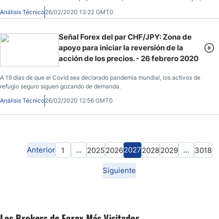
antes de situarse en los 110,37 al momento de redactar el análisis.
Análisis Técnico
26/02/2020 13:22 GMT0
Señal Forex del par CHF/JPY: Zona de
apoyo para iniciar la reversión de la
acción de los precios. - 26 febrero 2020
A 19 días de que el Covid sea declarado pandemia mundial, los activos de
refugio seguro siguen gozando de demanda.
Análisis Técnico
26/02/2020 12:56 GMT0
Anterior
…
2027
…
1
2025
2026
2028
2029
3018
Siguiente
Los Brokers de Forex Más Visitados