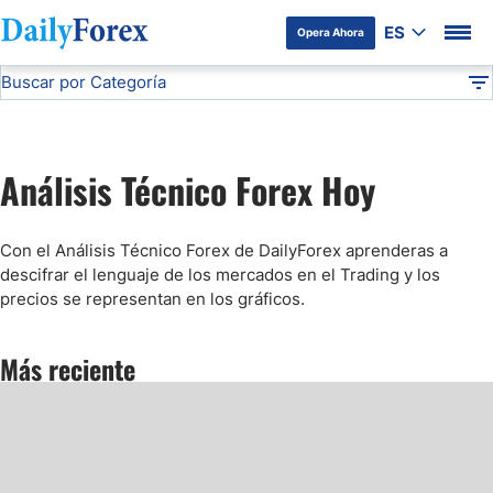
ES
Opera Ahora
Buscar por Categoría
Divulgación del Anunciante
Análisis Técnico
DF
Pronóstico del Oro Hoy
Análisis Técnico Forex Hoy
Análisis de Mercados Bursátiles
Con el Análisis Técnico Forex de DailyForex aprenderas a
Análisis y Pronóstico del Café Hoy
descifrar el lenguaje de los mercados en el Trading y los
precios se representan en los gráficos.
Pronóstico del S&P 500 Hoy
Más reciente
Pronóstico del EUR/USD
Pronóstico Peso Mexicano