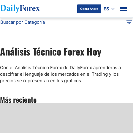
ES
Opera Ahora
Buscar por Categoría
Divulgación del Anunciante
Análisis Técnico
DF
Pronóstico del Oro Hoy
Análisis Técnico Forex Hoy
Análisis de Mercados Bursátiles
Con el Análisis Técnico Forex de DailyForex aprenderas a
Análisis y Pronóstico del Café Hoy
descifrar el lenguaje de los mercados en el Trading y los
precios se representan en los gráficos.
Pronóstico del S&P 500 Hoy
Más reciente
Pronóstico del EUR/USD
Pronóstico Peso Mexicano