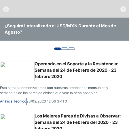
Pronóstico del Nasdaq 100 Hoy
Precio del Petróleo
¿Seguirá Lateralizado el USD/MXN Durante el Mes de
EUR/USD Continúa Operando Sin Ninguna Convicción
USD/BRL Se Mantiene en Rango Amid Recorte de Tasas y
Agosto?
Clara
Vigilancia Electoral
Pronóstico Semanal Forex
Señales de Trading Gratis y Alertas del Mercado Diario
Operando en el Soporte y la Resistencia:
Semana del 24 de Febrero de 2020 - 23
febrero 2020
Esta semana comenzaremos con nuestros pronósticos mensuales y
semanales de los pares de divisas que vale la pena observar.
Análisis Técnico
23/02/2020 12:06 GMT0
Los Mejores Pares de Divisas a Observar:
Semana del 24 de Febrero del 2020 - 23
febrero 2020