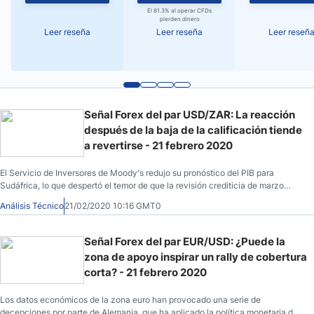
El 81.3% al operar CFDs
pierden dinero
Leer reseña
Leer reseña
Leer reseñ
Señal Forex del par USD/ZAR: La reacción
después de la baja de la calificación tiende
a revertirse - 21 febrero 2020
El Servicio de Inversores de Moody's redujo su pronóstico del PIB para
Sudáfrica, lo que despertó el temor de que la revisión crediticia de marzo
viera reducida la calificación crediticia del país a la categoría de "basura".
Análisis Técnico
21/02/2020 10:16 GMT0
Señal Forex del par EUR/USD: ¿Puede la
zona de apoyo inspirar un rally de cobertura
corta? - 21 febrero 2020
Los datos económicos de la zona euro han provocado una serie de
decepciones por parte de Alemania, que ha aplicado la política monetaria del