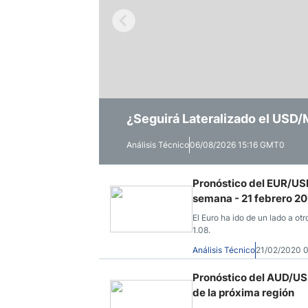
Ecuador
Paraguay
Nasdaq 100
S&P 500
Peru
IBEX 35
Todos los í
Panama
Acciones
Latinoamérica
Nvidia (NVDA)
Mercado Lib
Bolivia
USD/BRL Se Mantiene en Rango
¿Seguirá Lateralizado el USD
EUR/USD Continúa Operando S
Banco Santander (SAN)
Todas las A
Nicaragua
Electoral
Estados Unidos
Análisis Técnico
Análisis Técnico
Análisis Técnico
06/08/2026 15:16 GMT0
06/08/2026 14:58 GMT0
06/08/2026 11:59 GMT0
Pronóstico del EUR/USD
semana - 21 febrero 2
El Euro ha ido de un lado a otr
1.08.
Análisis Técnico
21/02/2020 
Pronóstico del AUD/USD
de la próxima región