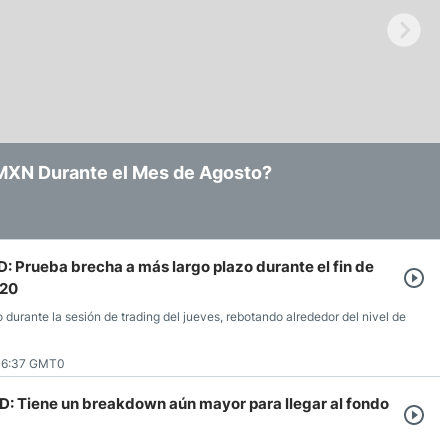
ndices
re (MELI)
 Amid Recorte de Tasas y Vigilancia
/MXN Durante el Mes de Agosto?
in Ninguna Convicción Clara
cciones
: Prueba brecha a más largo plazo durante el fin de
020
o durante la sesión de trading del jueves, rebotando alrededor del nivel de
06:37 GMT0
: Tiene un breakdown aún mayor para llegar al fondo