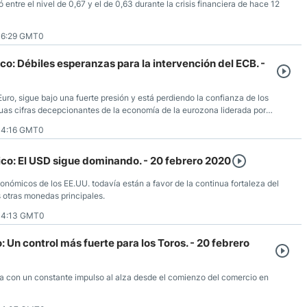
 entre el nivel de 0,67 y el de 0,63 durante la crisis financiera de hace 12
06:29 GMT0
o: Débiles esperanzas para la intervención del ECB. -
ro, sigue bajo una fuerte presión y está perdiendo la confianza de los
nuas cifras decepcionantes de la economía de la eurozona liderada por
14:16 GMT0
co: El USD sigue dominando. - 20 febrero 2020
onómicos de los EE.UU. todavía están a favor de la continua fortaleza del
s otras monedas principales.
14:13 GMT0
: Un control más fuerte para los Toros. - 20 febrero
úa con un constante impulso al alza desde el comienzo del comercio en