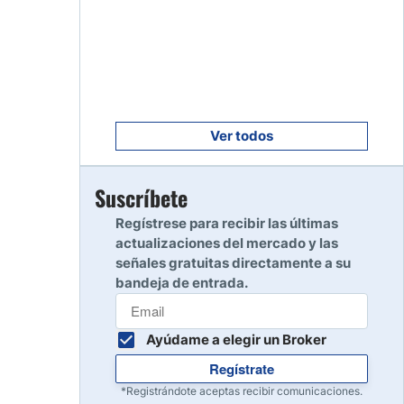
Empezar
8
Leer reseña
Empezar
9
Leer reseña
Ver todos
Empezar
Suscríbete
10
Leer reseña
Regístrese para recibir las últimas
actualizaciones del mercado y las
señales gratuitas directamente a su
bandeja de entrada.
Ayúdame a elegir un Broker
Regístrate
*Registrándote aceptas recibir comunicaciones.