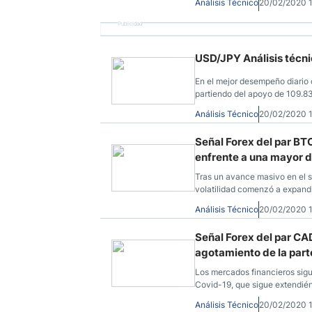
Análisis Técnico
20/02/2020 
Publicidad
USD/JPY Análisis técnic
En el mejor desempeño diario 
partiendo del apoyo de 109.83,
encuentra estable al momento d
Análisis Técnico
20/02/2020 
Señal Forex del par BT
enfrente a una mayor d
Tras un avance masivo en el sec
volatilidad comenzó a expandi
resistencia clave.
Análisis Técnico
20/02/2020 
Señal Forex del par C
agotamiento de la part
Los mercados financieros sig
Covid-19, que sigue extendié
Análisis Técnico
20/02/2020 