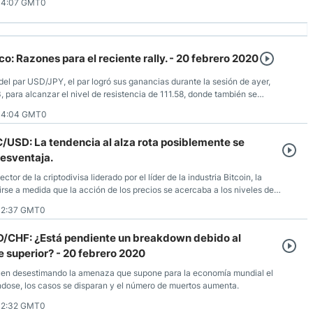
14:07 GMT0
o: Razones para el reciente rally. - 20 febrero 2020
del par USD/JPY, el par logró sus ganancias durante la sesión de ayer,
 para alcanzar el nivel de resistencia de 111.58, donde también se
e escribir este artículo, y es el nivel más alto en más de ocho meses.
14:04 GMT0
C/USD: La tendencia al alza rota posiblemente se
esventaja.
tor de la criptodivisa liderado por el líder de la industria Bitcoin, la
rse a medida que la acción de los precios se acercaba a los niveles de
12:37 GMT0
AD/CHF: ¿Está pendiente un breakdown debido al
e superior? - 20 febrero 2020
uen desestimando la amenaza que supone para la economía mundial el
ndose, los casos se disparan y el número de muertos aumenta.
12:32 GMT0