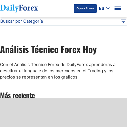
ES
Opera Ahora
Buscar por Categoría
Divulgación del Anunciante
Análisis Técnico
DF
Pronóstico del Oro Hoy
Análisis Técnico Forex Hoy
Análisis de Mercados Bursátiles
Con el Análisis Técnico Forex de DailyForex aprenderas a
Análisis y Pronóstico del Café Hoy
descifrar el lenguaje de los mercados en el Trading y los
precios se representan en los gráficos.
Pronóstico del S&P 500 Hoy
Más reciente
Pronóstico del EUR/USD
Pronóstico Peso Mexicano