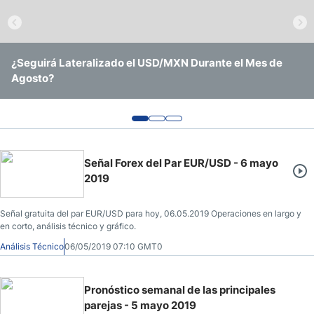
Pronóstico del Nasdaq 100 Hoy
Precio del Petróleo
¿Seguirá Lateralizado el USD/MXN Durante el Mes de
EUR/USD Continúa Operando Sin Ninguna Convicción
USD/BRL Se Mantiene en Rango Amid Recorte de Tasas y
Agosto?
Clara
Vigilancia Electoral
Pronóstico Semanal Forex
Señales de Trading Gratis y Alertas del Mercado Diario
Señal Forex del Par EUR/USD - 6 mayo
2019
Señal gratuita del par EUR/USD para hoy, 06.05.2019 Operaciones en largo y
en corto, análisis técnico y gráfico.
Análisis Técnico
06/05/2019 07:10 GMT0
Pronóstico semanal de las principales
parejas - 5 mayo 2019