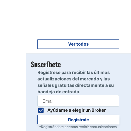
Empezar
8
Leer reseña
Empezar
9
Leer reseña
Ver todos
Empezar
Suscríbete
10
Leer reseña
Regístrese para recibir las últimas
actualizaciones del mercado y las
señales gratuitas directamente a su
bandeja de entrada.
Ayúdame a elegir un Broker
Regístrate
*Registrándote aceptas recibir comunicaciones.