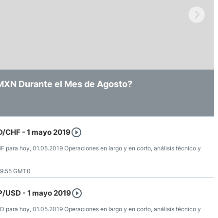
ndices
re (MELI)
 Amid Recorte de Tasas y Vigilancia
/MXN Durante el Mes de Agosto?
in Ninguna Convicción Clara
cciones
D/CHF - 1 mayo 2019
F para hoy, 01.05.2019 Operaciones en largo y en corto, análisis técnico y
09:55 GMT0
BP/USD - 1 mayo 2019
D para hoy, 01.05.2019 Operaciones en largo y en corto, análisis técnico y