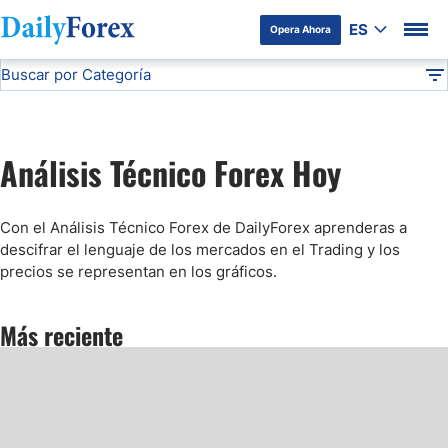
ES
Opera Ahora
Buscar por Categoría
Divulgación del Anunciante
Análisis Técnico
DF
Pronóstico del Oro Hoy
Análisis Técnico Forex Hoy
Análisis de Mercados Bursátiles
Con el Análisis Técnico Forex de DailyForex aprenderas a
Análisis y Pronóstico del Café Hoy
descifrar el lenguaje de los mercados en el Trading y los
precios se representan en los gráficos.
Pronóstico del S&P 500 Hoy
Más reciente
Pronóstico del EUR/USD
Pronóstico Peso Mexicano