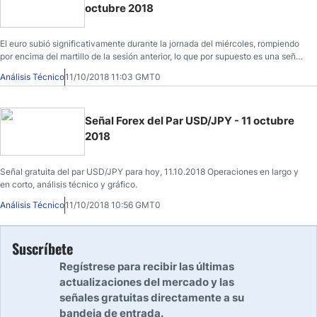
octubre 2018
El euro subió significativamente durante la jornada del miércoles, rompiendo
por encima del martillo de la sesión anterior, lo que por supuesto es una señal
muy alcista y creo que estamos tratando de encontrar algún tipo de mínimo
Análisis Técnico
11/10/2018 11:03 GMT0
en un área que ha sido muy confiable como fondo de la consolidación
general últimamente.
Señal Forex del Par USD/JPY - 11 octubre
2018
Señal gratuita del par USD/JPY para hoy, 11.10.2018 Operaciones en largo y
en corto, análisis técnico y gráfico.
Análisis Técnico
11/10/2018 10:56 GMT0
Suscríbete
Regístrese para recibir las últimas
actualizaciones del mercado y las
señales gratuitas directamente a su
bandeja de entrada.