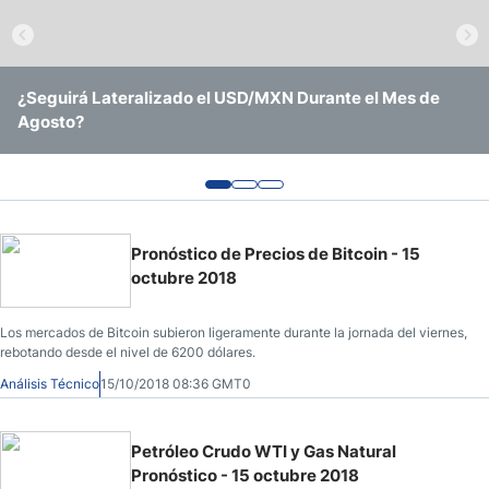
Pronóstico del Nasdaq 100 Hoy
Precio del Petróleo
¿Seguirá Lateralizado el USD/MXN Durante el Mes de
EUR/USD Continúa Operando Sin Ninguna Convicción
USD/BRL Se Mantiene en Rango Amid Recorte de Tasas y
Agosto?
Clara
Vigilancia Electoral
Pronóstico Semanal Forex
Señales de Trading Gratis y Alertas del Mercado Diario
Pronóstico de Precios de Bitcoin - 15
octubre 2018
Los mercados de Bitcoin subieron ligeramente durante la jornada del viernes,
rebotando desde el nivel de 6200 dólares.
Análisis Técnico
15/10/2018 08:36 GMT0
Petróleo Crudo WTI y Gas Natural
Pronóstico - 15 octubre 2018