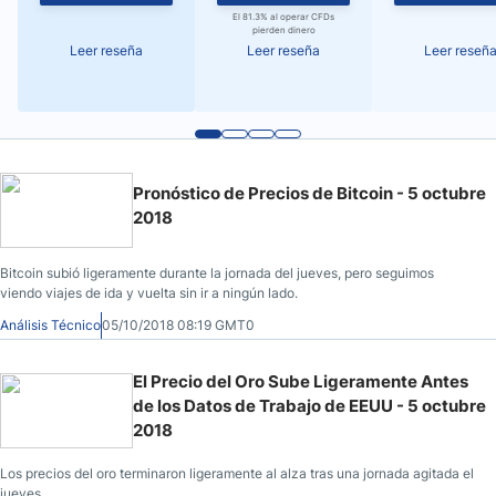
El 81.3% al operar CFDs
pierden dinero
Leer reseña
Leer reseña
Leer reseñ
Pronóstico de Precios de Bitcoin - 5 octubre
2018
Bitcoin subió ligeramente durante la jornada del jueves, pero seguimos
viendo viajes de ida y vuelta sin ir a ningún lado.
Análisis Técnico
05/10/2018 08:19 GMT0
El Precio del Oro Sube Ligeramente Antes
de los Datos de Trabajo de EEUU - 5 octubre
2018
Los precios del oro terminaron ligeramente al alza tras una jornada agitada el
jueves.