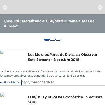
Pronóstico del Nasdaq 100 Hoy
Precio del Petróleo
¿Seguirá Lateralizado el USD/MXN Durante el Mes de
EUR/USD Continúa Operando Sin Ninguna Convicción
USD/BRL Se Mantiene en Rango Amid Recorte de Tasas y
Agosto?
Clara
Vigilancia Electoral
Pronóstico Semanal Forex
Señales de Trading Gratis y Alertas del Mercado Diario
Los Mejores Pares de Divisas a Observar
Esta Semana - 8 octubre 2018
La diferencia entre el éxito y el fracaso en la negociación de los mercados de
forex muy probablemente dependerá de qué pares de divisas elija.
Análisis Técnico
08/10/2018 06:32 GMT0
EUR/USD y GBP/USD Pronóstico - 5 octubre
2018