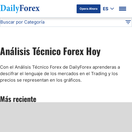
ES
Opera Ahora
Buscar por Categoría
Divulgación del Anunciante
Análisis Técnico
DF
Pronóstico del Oro Hoy
Análisis Técnico Forex Hoy
Análisis de Mercados Bursátiles
Con el Análisis Técnico Forex de DailyForex aprenderas a
Análisis y Pronóstico del Café Hoy
descifrar el lenguaje de los mercados en el Trading y los
precios se representan en los gráficos.
Pronóstico del S&P 500 Hoy
Más reciente
Pronóstico del EUR/USD
Pronóstico Peso Mexicano