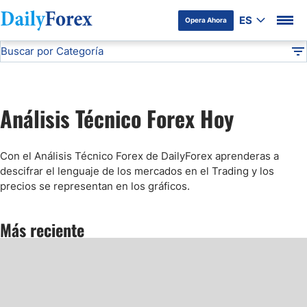
ES
Opera Ahora
Buscar por Categoría
Divulgación del Anunciante
Análisis Técnico
DF
Pronóstico del Oro Hoy
Análisis Técnico Forex Hoy
Análisis de Mercados Bursátiles
Con el Análisis Técnico Forex de DailyForex aprenderas a
Análisis y Pronóstico del Café Hoy
descifrar el lenguaje de los mercados en el Trading y los
precios se representan en los gráficos.
Pronóstico del S&P 500 Hoy
Más reciente
Pronóstico del EUR/USD
Pronóstico Peso Mexicano