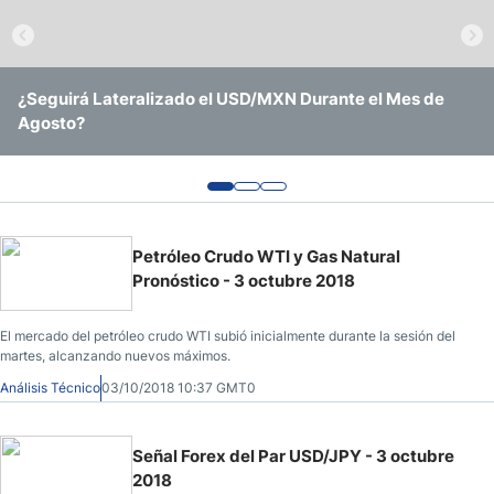
Pronóstico del Nasdaq 100 Hoy
Precio del Petróleo
¿Seguirá Lateralizado el USD/MXN Durante el Mes de
EUR/USD Continúa Operando Sin Ninguna Convicción
USD/BRL Se Mantiene en Rango Amid Recorte de Tasas y
Agosto?
Clara
Vigilancia Electoral
Pronóstico Semanal Forex
Señales de Trading Gratis y Alertas del Mercado Diario
Petróleo Crudo WTI y Gas Natural
Pronóstico - 3 octubre 2018
El mercado del petróleo crudo WTI subió inicialmente durante la sesión del
martes, alcanzando nuevos máximos.
Análisis Técnico
03/10/2018 10:37 GMT0
Señal Forex del Par USD/JPY - 3 octubre
2018