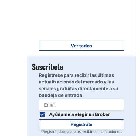
Empezar
8
Leer reseña
Empezar
9
Leer reseña
Ver todos
Empezar
Suscríbete
10
Leer reseña
Regístrese para recibir las últimas
actualizaciones del mercado y las
señales gratuitas directamente a su
bandeja de entrada.
Ayúdame a elegir un Broker
Regístrate
*Registrándote aceptas recibir comunicaciones.