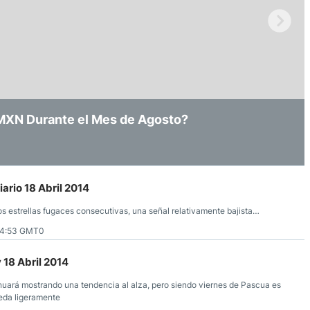
ndices
re (MELI)
 Amid Recorte de Tasas y Vigilancia
/MXN Durante el Mes de Agosto?
in Ninguna Convicción Clara
cciones
ario 18 Abril 2014
 estrellas fugaces consecutivas, una señal relativamente bajista…
14:53 GMT0
 18 Abril 2014
inuará mostrando una tendencia al alza, pero siendo viernes de Pascua es
ceda ligeramente