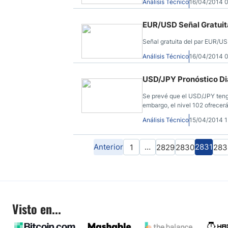
Análisis Técnico
16/04/2014 
EUR/USD Señal Gratuita
Señal gratuita del par EUR/U
Análisis Técnico
16/04/2014 
USD/JPY Pronóstico Dia
Se prevé que el USD/JPY tenga
embargo, el nivel 102 ofrecer
Análisis Técnico
15/04/2014 
Anterior
…
2831
1
2829
2830
283
Visto en...