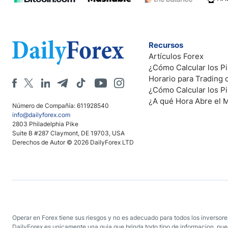
Recursos
Artículos Forex
¿Cómo Calcular los Pi
Horario para Trading
¿Cómo Calcular los P
¿A qué Hora Abre el 
Número de Compañía: 611928540
info@dailyforex.com
2803 Philadelphia Pike
Suite B #287 Claymont, DE 19703, USA
Derechos de Autor © 2026 DailyForex LTD
Operar en Forex tiene sus riesgos y no es adecuado para todos los inversores
DailyForex es unicamente una guia que brinda todo tipo de informacion, pued