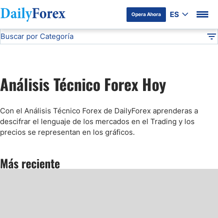
ES
Opera Ahora
Buscar por Categoría
Divulgación del Anunciante
Análisis Técnico
DF
Pronóstico del Oro Hoy
Análisis Técnico Forex Hoy
Análisis de Mercados Bursátiles
Con el Análisis Técnico Forex de DailyForex aprenderas a
Análisis y Pronóstico del Café Hoy
descifrar el lenguaje de los mercados en el Trading y los
precios se representan en los gráficos.
Pronóstico del S&P 500 Hoy
Más reciente
Pronóstico del EUR/USD
Pronóstico Peso Mexicano