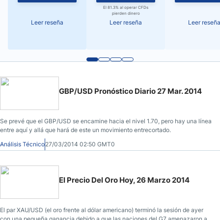
El 81.3% al operar CFDs
pierden dinero
Leer reseña
Leer reseña
Leer reseñ
GBP/USD Pronóstico Diario 27 Mar. 2014
Se prevé que el GBP/USD se encamine hacia el nivel 1.70, pero hay una línea
entre aquí y allá que hará de este un movimiento entrecortado.
Análisis Técnico
27/03/2014 02:50 GMT0
El Precio Del Oro Hoy, 26 Marzo 2014
El par XAU/USD (el oro frente al dólar americano) terminó la sesión de ayer
con una pequeña ganancia debido a que las naciones del G7 amenazaron a