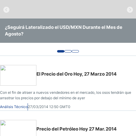
Pronóstico del Nasdaq 100 Hoy
Precio del Petróleo
¿Seguirá Lateralizado el USD/MXN Durante el Mes de
EUR/USD Continúa Operando Sin Ninguna Convicción
USD/BRL Se Mantiene en Rango Amid Recorte de Tasas y
Agosto?
Clara
Vigilancia Electoral
Pronóstico Semanal Forex
Señales de Trading Gratis y Alertas del Mercado Diario
El Precio del Oro Hoy, 27 Marzo 2014
Con el fin de atraer a nuevos vendedores en el mercado, los osos tendrán que
arrastrar los precios por debajo del mínimo de ayer
Análisis Técnico
27/03/2014 12:50 GMT0
Precio del Petróleo Hoy 27 Mar. 2014