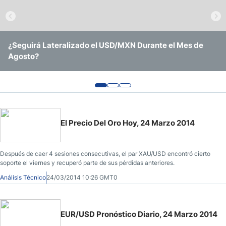
Pronóstico del Nasdaq 100 Hoy
Precio del Petróleo
¿Seguirá Lateralizado el USD/MXN Durante el Mes de
EUR/USD Continúa Operando Sin Ninguna Convicción
USD/BRL Se Mantiene en Rango Amid Recorte de Tasas y
Agosto?
Clara
Vigilancia Electoral
Pronóstico Semanal Forex
Señales de Trading Gratis y Alertas del Mercado Diario
El Precio Del Oro Hoy, 24 Marzo 2014
Después de caer 4 sesiones consecutivas, el par XAU/USD encontró cierto
soporte el viernes y recuperó parte de sus pérdidas anteriores.
Análisis Técnico
24/03/2014 10:26 GMT0
EUR/USD Pronóstico Diario, 24 Marzo 2014