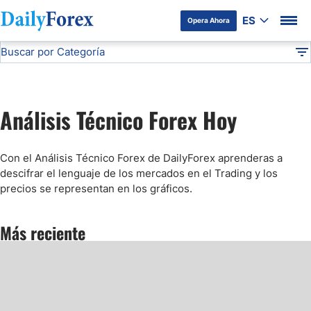
ES
Opera Ahora
Buscar por Categoría
Divulgación del Anunciante
Análisis Técnico
DF
Pronóstico del Oro Hoy
Análisis Técnico Forex Hoy
Análisis de Mercados Bursátiles
Con el Análisis Técnico Forex de DailyForex aprenderas a
Análisis y Pronóstico del Café Hoy
descifrar el lenguaje de los mercados en el Trading y los
precios se representan en los gráficos.
Pronóstico del S&P 500 Hoy
Más reciente
Pronóstico del EUR/USD
Pronóstico Peso Mexicano