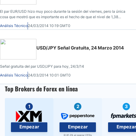
El par EUR/USD hizo muy poco durante la sesión del viernes, pero la única
cosa que mostró que es importante es el hecho de que el nivel de 1,38
debería ser de soporte en cierta medida.
Análisis Técnico
24/03/2014 10:19 GMT0
USD/JPY Señal Gratuita, 24 Marzo 2014
Señal gratuita del par USD/JPY para hoy, 24/3/14
Análisis Técnico
24/03/2014 10:01 GMT0
Top Brokers de Forex en línea
1
2
3
Empezar
Empezar
Empeza
El 81.3% al operar CFDs