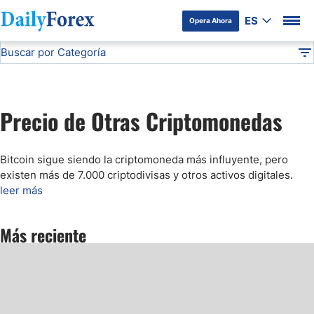
ES
Opera Ahora
Buscar por Categoría
Divulgación del Anunciante
Precio de Otras Criptomonedas
Análisis Técnico
DF
Pronóstico del Oro Hoy
Precio de Otras Criptomonedas
Análisis de Mercados Bursátiles
Bitcoin sigue siendo la criptomoneda más influyente, pero
Análisis y Pronóstico del Café Hoy
existen más de 7.000 criptodivisas y otros activos digitales.
leer más
Pronóstico del S&P 500 Hoy
Más reciente
Pronóstico del EUR/USD
Pronóstico Peso Mexicano