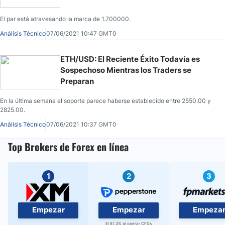
El par está atravesando la marca de 1.700000.
Análisis Técnico
07/06/2021 10:47 GMT0
ETH/USD: El Reciente Éxito Todavía es
Sospechoso Mientras los Traders se
Preparan
En la última semana el soporte parece haberse establecido entre 2550.00 y
2825.00.
Análisis Técnico
07/06/2021 10:37 GMT0
Top Brokers de Forex en línea
1
2
3
Empezar
Empezar
Empeza
El 81.3% al operar CFDs