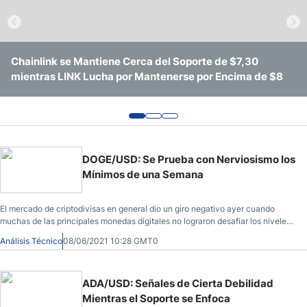
Pronóstico del Nasdaq 100 Hoy
Precio del Petróleo
Chainlink se Mantiene Cerca del Soporte de $7,30
Dogecoin Disfruta de una Acumulación Sigilosa Mientras
El MACD y el RSI de Solana apuntan a un Fuerte
mientras LINK Lucha por Mantenerse por Encima de $8
Bitcoin oscila en $76.000
Movimiento en el Precio
Pronóstico Semanal Forex
Señales de Trading Gratis y Alertas del Mercado Diario
DOGE/USD: Se Prueba con Nerviosismo los
Mínimos de una Semana
El mercado de criptodivisas en general dio un giro negativo ayer cuando
muchas de las principales monedas digitales no lograron desafiar los niveles
de resistencia a corto plazo.
Análisis Técnico
08/06/2021 10:28 GMT0
ADA/USD: Señales de Cierta Debilidad
Mientras el Soporte se Enfoca