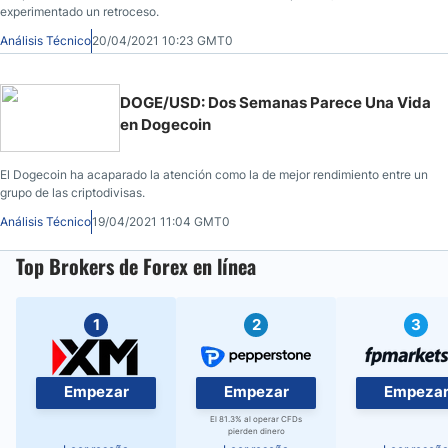
experimentado un retroceso.
Análisis Técnico
20/04/2021 10:23 GMT0
DOGE/USD: Dos Semanas Parece Una Vida
en Dogecoin
El Dogecoin ha acaparado la atención como la de mejor rendimiento entre un
grupo de las criptodivisas.
Análisis Técnico
19/04/2021 11:04 GMT0
Top Brokers de Forex en línea
1
2
3
Empezar
Empezar
Empeza
El 81.3% al operar CFDs
pierden dinero