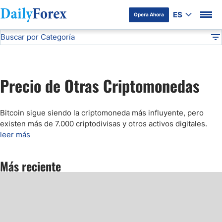
ES
Opera Ahora
Buscar por Categoría
Divulgación del Anunciante
Precio de Otras Criptomonedas
Análisis Técnico
DF
Pronóstico del Oro Hoy
Precio de Otras Criptomonedas
Análisis de Mercados Bursátiles
Bitcoin sigue siendo la criptomoneda más influyente, pero
Análisis y Pronóstico del Café Hoy
existen más de 7.000 criptodivisas y otros activos digitales.
leer más
Pronóstico del S&P 500 Hoy
Más reciente
Pronóstico del EUR/USD
Pronóstico Peso Mexicano