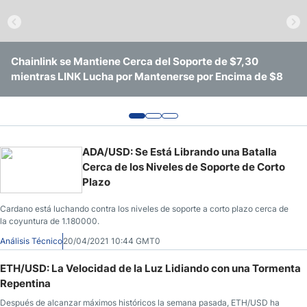
Pronóstico del Nasdaq 100 Hoy
Precio del Petróleo
Chainlink se Mantiene Cerca del Soporte de $7,30
Dogecoin Disfruta de una Acumulación Sigilosa Mientras
El MACD y el RSI de Solana apuntan a un Fuerte
mientras LINK Lucha por Mantenerse por Encima de $8
Bitcoin oscila en $76.000
Movimiento en el Precio
Pronóstico Semanal Forex
Señales de Trading Gratis y Alertas del Mercado Diario
ADA/USD: Se Está Librando una Batalla
Cerca de los Niveles de Soporte de Corto
Plazo
Cardano está luchando contra los niveles de soporte a corto plazo cerca de
la coyuntura de 1.180000.
Análisis Técnico
20/04/2021 10:44 GMT0
ETH/USD: La Velocidad de la Luz Lidiando con una Tormenta
Repentina
Después de alcanzar máximos históricos la semana pasada, ETH/USD ha