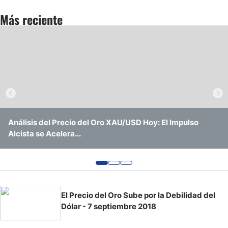
Más reciente
Pronóstico del Nasdaq 100 Hoy
Precio del Petróleo
Pronóstico Semanal Forex
Señales de Trading Gratis y Alertas del Mercado Diario
Análisis del Precio del Oro XAU/USD Hoy: El Impulso
Análisis del Precio del Oro XAU/USD Hoy: ¿Logrará
El Oro Sigue en un Rango Mientras los Mercados Buscan
Alcista se Acelera...
Romper la Resistencia Crítica de $4.200?
una Dirección Clara
El Precio del Oro Sube por la Debilidad del
Dólar - 7 septiembre 2018