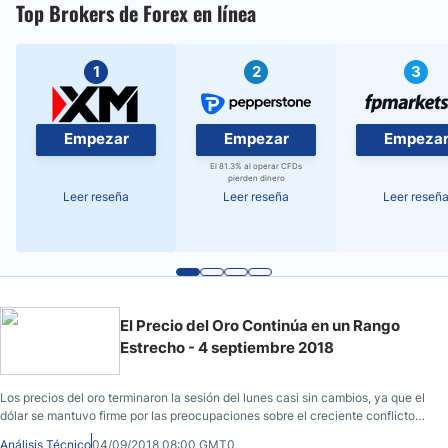
Top Brokers de Forex en línea
1
2
3
Empezar
Empezar
Empeza
El 81.3% al operar CFDs
pierden dinero
Leer reseña
Leer reseña
Leer reseñ
El Precio del Oro Continúa en un Rango
Estrecho - 4 septiembre 2018
Los precios del oro terminaron la sesión del lunes casi sin cambios, ya que el
dólar se mantuvo firme por las preocupaciones sobre el creciente conflicto
comercial entre Estados Unidos y China.
Análisis Técnico
04/09/2018 08:00 GMT0