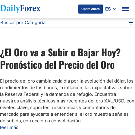
ES
Opera Ahora
Buscar por Categoría
Divulgación del Anunciante
Pronóstico del Oro Hoy
Análisis Técnico
DF
Pronóstico del Oro Hoy
¿El Oro va a Subir o Bajar Hoy?
Análisis de Mercados Bursátiles
Pronóstico del Precio del Oro
Análisis y Pronóstico del Café Hoy
El precio del oro cambia cada día por la evolución del dólar, los
rendimientos de los bonos, la inflación, las expectativas sobre
Pronóstico del S&P 500 Hoy
la Reserva Federal y la demanda de refugio. Encuentra
nuestros análisis técnicos más recientes del oro XAU/USD, con
niveles clave, soportes, resistencias y comentarios de
Pronóstico del EUR/USD
mercado para ayudarte a entender si el oro muestra señales
de subida, corrección o consolidación.
...
Pronóstico Peso Mexicano
leer más