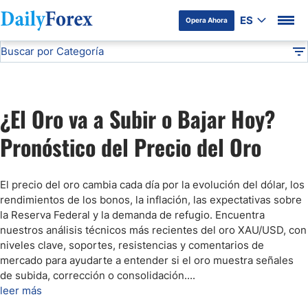
ES
Opera Ahora
Buscar por Categoría
Divulgación del Anunciante
Pronóstico del Oro Hoy
Análisis Técnico
DF
Pronóstico del Oro Hoy
¿El Oro va a Subir o Bajar Hoy?
Análisis de Mercados Bursátiles
Pronóstico del Precio del Oro
Análisis y Pronóstico del Café Hoy
El precio del oro cambia cada día por la evolución del dólar, los
rendimientos de los bonos, la inflación, las expectativas sobre
Pronóstico del S&P 500 Hoy
la Reserva Federal y la demanda de refugio. Encuentra
nuestros análisis técnicos más recientes del oro XAU/USD, con
niveles clave, soportes, resistencias y comentarios de
Pronóstico del EUR/USD
mercado para ayudarte a entender si el oro muestra señales
de subida, corrección o consolidación.
...
Pronóstico Peso Mexicano
leer más