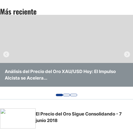
Más reciente
Pronóstico del Nasdaq 100 Hoy
Precio del Petróleo
Pronóstico Semanal Forex
Señales de Trading Gratis y Alertas del Mercado Diario
Análisis del Precio del Oro XAU/USD Hoy: El Impulso
Análisis del Precio del Oro XAU/USD Hoy: ¿Logrará
El Oro Sigue en un Rango Mientras los Mercados Buscan
Alcista se Acelera...
Romper la Resistencia Crítica de $4.200?
una Dirección Clara
El Precio del Oro Sigue Consolidando - 7
junio 2018