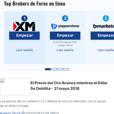
Top Brokers de Forex en línea
1
2
3
Empezar
Empezar
Empeza
El 81.3% al operar CFDs
pierden dinero
Leer reseña
Leer reseña
Leer reseñ
El Precio del Oro Avanza mientras el Dólar
Se Debilita - 31 mayo 2018
Los precios del oro subieron 2,17 dólares la onza el miércoles, con el apoyo
de un dólar a la baja
Análisis Técnico
31/05/2018 07:54 GMT0