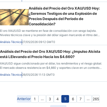
Análisis del Precio del Oro XAU/USD Hoy:
¿Seremos Testigos de una Explosión de
Precios Después del Período de
Consolidación?
El oro XAU/USD se mantiene en fase de consolidación con sesgo bajista.
Niveles técnicos clave y la presión del dólar siguen marcando el ritmo del
mercado.
Análisis Técnico
27/05/2026 09:12 GMT0
Análisis del Precio del Oro XAU/USD Hoy: ¿Impulso Alcista
está LElevando el Precio Hacia los $4.660?
XAU/USD sigue condicionado por el dólar, los rendimientos y el riesgo global.
El mercado observa resistencia en $4,660 y soportes clave en un contexto
de movimiento lateral.
Análisis Técnico
26/05/2026 11:13 GMT0
Anterior
…
5
…
1
3
4
6
7
265