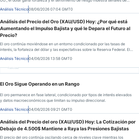
UU., el dólar gana fortaleza y el sentimiento de riesgo muestra señales de
transición.
Análisis Técnico
08/06/2026 07:04 GMT0
Análisis del Precio del Oro (XAU/USD) Hoy: ¿Por qué está
Aumentando el Impulso Bajista y qué le Depara el Futuro al
Precio?
El oro continúa moviéndose en un entorno condicionado por las tasas de
interés, la fortaleza del dólar y las expectativas sobre la Reserva Federal. El
mercado observa si aparecen nuevos catalizadores capaces de alterar el
Análisis Técnico
04/06/2026 13:58 GMT0
equilibrio actual.
Publicidad
El Oro Sigue Operando en un Rango
El oro permanece en fase lateral, condicionado por tipos de interés elevados
y datos macroeconómicos que limitan su impulso direccional.
Análisis Técnico
04/06/2026 09:21 GMT0
Análisis del Precio del oro (XAU/USD) Hoy: La Cotización por
Debajo de 4.500$ Mantiene a Raya las Presiones Bajistas
El precio del oro continúa oscilando cerca de niveles clave mientras los