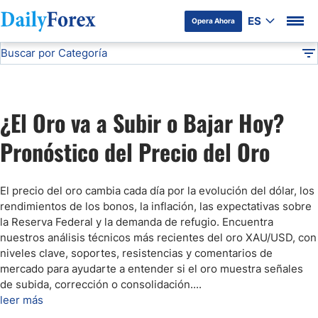
ES
Opera Ahora
Buscar por Categoría
Divulgación del Anunciante
Pronóstico del Oro Hoy
Análisis Técnico
DF
Pronóstico del Oro Hoy
¿El Oro va a Subir o Bajar Hoy?
Análisis de Mercados Bursátiles
Pronóstico del Precio del Oro
Análisis y Pronóstico del Café Hoy
El precio del oro cambia cada día por la evolución del dólar, los
rendimientos de los bonos, la inflación, las expectativas sobre
Pronóstico del S&P 500 Hoy
la Reserva Federal y la demanda de refugio. Encuentra
nuestros análisis técnicos más recientes del oro XAU/USD, con
niveles clave, soportes, resistencias y comentarios de
Pronóstico del EUR/USD
mercado para ayudarte a entender si el oro muestra señales
de subida, corrección o consolidación.
...
Pronóstico Peso Mexicano
leer más