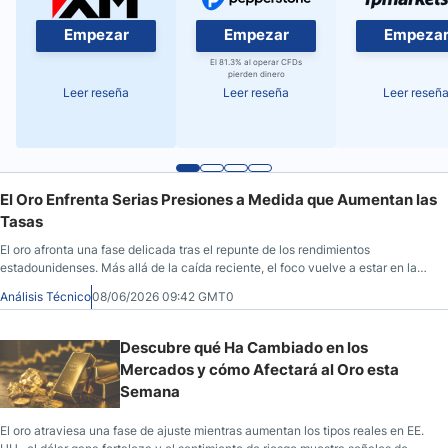
Empezar
Empezar
Empeza
El 81.3% al operar CFDs
pierden dinero
Leer reseña
Leer reseña
Leer reseñ
El Oro Enfrenta Serias Presiones a Medida que Aumentan las
Tasas
El oro afronta una fase delicada tras el repunte de los rendimientos
estadounidenses. Más allá de la caída reciente, el foco vuelve a estar en las
tasas y el sentimiento de mercado.
Análisis Técnico
08/06/2026 09:42 GMT0
Descubre qué Ha Cambiado en los
Mercados y cómo Afectará al Oro esta
Semana
El oro atraviesa una fase de ajuste mientras aumentan los tipos reales en EE.