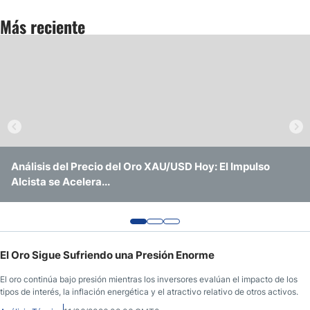
Más reciente
Pronóstico del Nasdaq 100 Hoy
Precio del Petróleo
Pronóstico Semanal Forex
Señales de Trading Gratis y Alertas del Mercado Diario
Análisis del Precio del Oro XAU/USD Hoy: El Impulso
Análisis del Precio del Oro XAU/USD Hoy: ¿Logrará
El Oro Sigue en un Rango Mientras los Mercados Buscan
Alcista se Acelera...
Romper la Resistencia Crítica de $4.200?
una Dirección Clara
El Oro Sigue Sufriendo una Presión Enorme
El oro continúa bajo presión mientras los inversores evalúan el impacto de los
tipos de interés, la inflación energética y el atractivo relativo de otros activos.