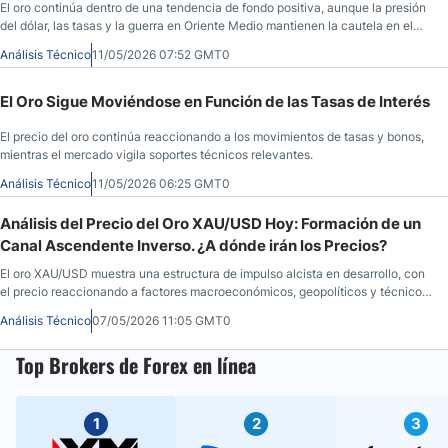
El oro continúa dentro de una tendencia de fondo positiva, aunque la presión
del dólar, las tasas y la guerra en Oriente Medio mantienen la cautela en el
mercado.
Análisis Técnico
11/05/2026 07:52 GMT0
El Oro Sigue Moviéndose en Función de las Tasas de Interés
El precio del oro continúa reaccionando a los movimientos de tasas y bonos,
mientras el mercado vigila soportes técnicos relevantes.
Análisis Técnico
11/05/2026 06:25 GMT0
Análisis del Precio del Oro XAU/USD Hoy: Formación de un
Canal Ascendente Inverso. ¿A dónde irán los Precios?
El oro XAU/USD muestra una estructura de impulso alcista en desarrollo, con
el precio reaccionando a factores macroeconómicos, geopolíticos y técnicos.
El mercado sigue evaluando zonas clave de soporte y resistencia dentro de
Análisis Técnico
07/05/2026 11:05 GMT0
un entorno de volatilidad elevada.
Top Brokers de Forex en línea
1
2
3