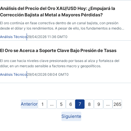
Análisis del Precio del Oro XAU/USD Hoy: ¿Empujará la
Corrección Bajista al Metal a Mayores Pérdidas?
El oro continúa en fase correctiva dentro de un canal bajista, con presión
desde el dólar y los rendimientos. A pesar de ello, los fundamentos a medio
plazo siguen ofreciendo soporte estructural.
Análisis Técnico
29/04/2026 11:36 GMT0
El Oro se Acerca a Soporte Clave Bajo Presión de Tasas
El oro cae hacia niveles clave presionado por tasas al alza y fortaleza del
dólar, en un mercado sensible a factores macro y geopolíticos.
Análisis Técnico
29/04/2026 08:04 GMT0
Anterior
…
7
…
1
5
6
8
9
265
Siguiente