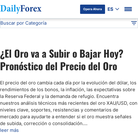
ES
Opera Ahora
Buscar por Categoría
Divulgación del Anunciante
Pronóstico del Oro Hoy
Análisis Técnico
DF
Pronóstico del Oro Hoy
¿El Oro va a Subir o Bajar Hoy?
Análisis de Mercados Bursátiles
Pronóstico del Precio del Oro
Análisis y Pronóstico del Café Hoy
El precio del oro cambia cada día por la evolución del dólar, los
rendimientos de los bonos, la inflación, las expectativas sobre
Pronóstico del S&P 500 Hoy
la Reserva Federal y la demanda de refugio. Encuentra
nuestros análisis técnicos más recientes del oro XAU/USD, con
niveles clave, soportes, resistencias y comentarios de
Pronóstico del EUR/USD
mercado para ayudarte a entender si el oro muestra señales
de subida, corrección o consolidación.
...
Pronóstico Peso Mexicano
leer más