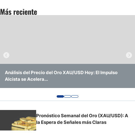
Más reciente
Pronóstico del Nasdaq 100 Hoy
Precio del Petróleo
Pronóstico Semanal Forex
Señales de Trading Gratis y Alertas del Mercado Diario
Análisis del Precio del Oro XAU/USD Hoy: El Impulso
Análisis del Precio del Oro XAU/USD Hoy: ¿Logrará
El Oro Sigue en un Rango Mientras los Mercados Buscan
Alcista se Acelera...
Romper la Resistencia Crítica de $4.200?
una Dirección Clara
Pronóstico Semanal del Oro (XAU/USD): A
la Espera de Señales más Claras