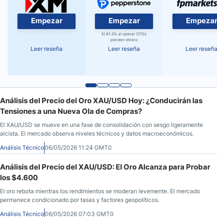
Empezar
Empezar
Empeza
El 81.3% al operar CFDs
pierden dinero
Leer reseña
Leer reseña
Leer reseñ
Análisis del Precio del Oro XAU/USD Hoy: ¿Conducirán las
Tensiones a una Nueva Ola de Compras?
El XAU/USD se mueve en una fase de consolidación con sesgo ligeramente
alcista. El mercado observa niveles técnicos y datos macroeconómicos.
Análisis Técnico
06/05/2026 11:24 GMT0
Análisis del Precio del XAU/USD: El Oro Alcanza para Probar
los $4.600
El oro rebota mientras los rendimientos se moderan levemente. El mercado
permanece condicionado por tasas y factores geopolíticos.
Análisis Técnico
06/05/2026 07:03 GMT0