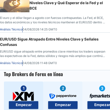
Niveles Clave y Qué Esperar de la Fed y el
BCE
El euro y el dólar llegan a agosto con fuerzas contrapuestas. La Fed, el BCE,
los datos económicos y los niveles técnicos mantienen al EUR/USD dentro de
una zona de indecisión.
Análisis Técnico
04/08/2026 14:25 GMT0
EUR/USD Sigue Atrapado Entre Niveles Clave y Señales
Confusas
EUR/USD sigue atrapado entre promedios clave mientras los traders sopesan
las expectativas de la Fed, datos sólidos y riesgos más amplios que continúan
nublando la dirección del par.
Análisis Técnico
04/08/2026 11:48 GMT0
Top Brokers de Forex en línea
1
2
3
Empezar
Empezar
Empeza