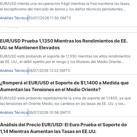
EUR/USD intenta una recuperación frágil mientras la Fed mantiene las tasas,
el escepticismo del mercado de bonos y los daños técnicos persistentes
dejan a este par probando el soporte con cautela.
Análisis Técnico
30/07/2026 11:50 GMT0
Publicidad
EUR/USD Prueba 1,1350 Mientras los Rendimientos de EE.
UU. se Mantienen Elevados
EUR/USD está probando el soporte de 1,1350 mientras los altos rendimientos
de EE. UU., el débil apetito por el riesgo y los titulares del Medio Oriente
mantienen la presión sobre el euro.
Análisis Técnico
28/07/2026 12:22 GMT0
¿Romperá el EUR/USD el Soporte de $1,1400 a Medida que
Aumentan las Tensiones en el Medio Oriente?
EUR/USD está probando repetidamente la zona de soporte de 1,1400, ya que
las tensiones en Oriente Medio, los cambios en las tasas de EE. UU. y los
flujos hacia activos refugio aumentan el riesgo de una ruptura a la baja.
Análisis Técnico
26/07/2026 10:56 GMT0
Análisis del Precio EUR/USD: El Euro Prueba el Soporte de
1,14 Mientras Aumentan las Tasas en EE.UU.