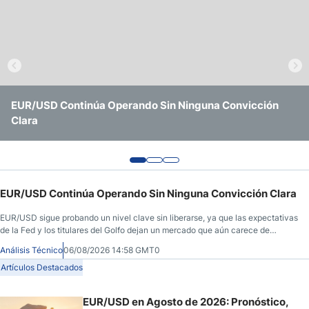
Pronóstico del Nasdaq 100 Hoy
Precio del Petróleo
Pronóstico Semanal Forex
EUR/USD Continúa Operando Sin Ninguna Convicción
EUR/USD en Agosto de 2026: Pronóstico, Niveles Clave y
EUR/USD Sigue Atrapado Entre Niveles Clave y Señales
Clara
Qué Esperar de la Fed y el BCE
Confusas
Señales de Trading Gratis y Alertas del Mercado Diario
EUR/USD Continúa Operando Sin Ninguna Convicción Clara
EUR/USD sigue probando un nivel clave sin liberarse, ya que las expectativas
de la Fed y los titulares del Golfo dejan un mercado que aún carece de
convicción real.
Análisis Técnico
06/08/2026 14:58 GMT0
Artículos Destacados
EUR/USD en Agosto de 2026: Pronóstico,