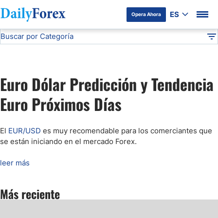
ES
Opera Ahora
Buscar por Categoría
Divulgación del Anunciante
Pronóstico del EUR/USD
Análisis Técnico
DF
Pronóstico del Oro Hoy
Euro Dólar Predicción y Tendencia
Análisis de Mercados Bursátiles
Euro Próximos Días
Análisis y Pronóstico del Café Hoy
El
EUR/USD
es muy recomendable para los comerciantes que
se están iniciando en el mercado Forex
.
Pronóstico del S&P 500 Hoy
leer más
Pronóstico del EUR/USD
Más reciente
Pronóstico Peso Mexicano