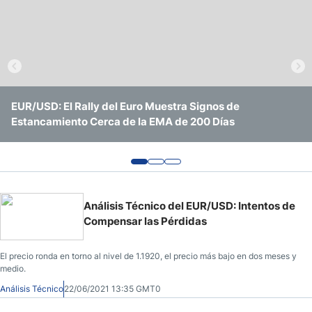
Pronóstico del Nasdaq 100 Hoy
Precio del Petróleo
Pronóstico Semanal Forex
EUR/USD: El Rally del Euro Muestra Signos de
EUR/USD Continúa Operando Sin Ninguna Convicción
EUR/USD en Agosto de 2026: Pronóstico, Niveles Clave y
Estancamiento Cerca de la EMA de 200 Días
Clara
Qué Esperar de la Fed y el BCE
Señales de Trading Gratis y Alertas del Mercado Diario
Análisis Técnico del EUR/USD: Intentos de
Compensar las Pérdidas
El precio ronda en torno al nivel de 1.1920, el precio más bajo en dos meses y
medio.
Análisis Técnico
22/06/2021 13:35 GMT0