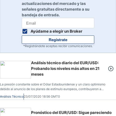
actualizaciones del mercado y las
señales gratuitas directamente a su
bandeja de entrada.
Ayúdame a elegir un Broker
Regístrate
*Registrándote aceptas recibir comunicaciones.
Análisis técnico diario del EUR/USD:
Probando los niveles más altos en 21
meses
La presión constante sobre el Dólar Estadounidense y un claro optimismo
debido al anuncio de los planes de estímulo europeos, contribuyeron a
incrementar el ritmo de avance del par EUR/USD, que culminó con la prueba
Análisis Técnico
23/07/2020 18:56 GMT0
de resistencia en los 1.1600, su nivel más alto en 21 meses, antes de
establecerse en los 1.1570 al comienzo de la jornada del jueves.
Pronóstico del EUR/USD: Sigue pareciendo