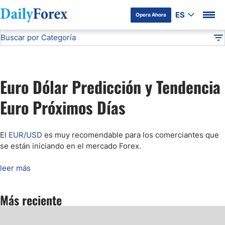
ES
Opera Ahora
Buscar por Categoría
Divulgación del Anunciante
Pronóstico del EUR/USD
Análisis Técnico
DF
Pronóstico del Oro Hoy
Euro Dólar Predicción y Tendencia
Análisis de Mercados Bursátiles
Euro Próximos Días
Análisis y Pronóstico del Café Hoy
El
EUR/USD
es muy recomendable para los comerciantes que
se están iniciando en el mercado Forex
.
Pronóstico del S&P 500 Hoy
leer más
Pronóstico del EUR/USD
Más reciente
Pronóstico Peso Mexicano