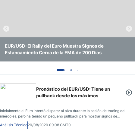
Pronóstico del Nasdaq 100 Hoy
Precio del Petróleo
Pronóstico Semanal Forex
EUR/USD: El Rally del Euro Muestra Signos de
EUR/USD Continúa Operando Sin Ninguna Convicción
EUR/USD en Agosto de 2026: Pronóstico, Niveles Clave y
Estancamiento Cerca de la EMA de 200 Días
Clara
Qué Esperar de la Fed y el BCE
Señales de Trading Gratis y Alertas del Mercado Diario
Pronóstico del EUR/USD: Tiene un
pullback desde los máximos
Inicialmente el Euro intentó disparar al alza durante la sesión de trading del
miércoles, pero ha tenido un pequeño pullback para mostrar signos de
agotamiento por encima del nivel de 1.19.
Análisis Técnico
20/08/2020 09:08 GMT0