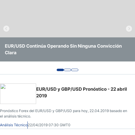
Pronóstico del Nasdaq 100 Hoy
Precio del Petróleo
Pronóstico Semanal Forex
EUR/USD Continúa Operando Sin Ninguna Convicción
EUR/USD en Agosto de 2026: Pronóstico, Niveles Clave y
EUR/USD Sigue Atrapado Entre Niveles Clave y Señales
Clara
Qué Esperar de la Fed y el BCE
Confusas
Señales de Trading Gratis y Alertas del Mercado Diario
EUR/USD y GBP/USD Pronóstico - 22 abril
2019
Pronóstico Forex del EUR/USD y GBP/USD para hoy, 22.04.2019 basado en
el análisis técnico.
Análisis Técnico
22/04/2019 07:30 GMT0