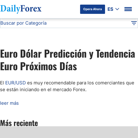
ES
Opera Ahora
Buscar por Categoría
Divulgación del Anunciante
Pronóstico del EUR/USD
Análisis Técnico
DF
Pronóstico del Oro Hoy
Euro Dólar Predicción y Tendencia
Análisis de Mercados Bursátiles
Euro Próximos Días
Análisis y Pronóstico del Café Hoy
El
EUR/USD
es muy recomendable para los comerciantes que
se están iniciando en el mercado Forex
.
Pronóstico del S&P 500 Hoy
leer más
Pronóstico del EUR/USD
Más reciente
Pronóstico Peso Mexicano