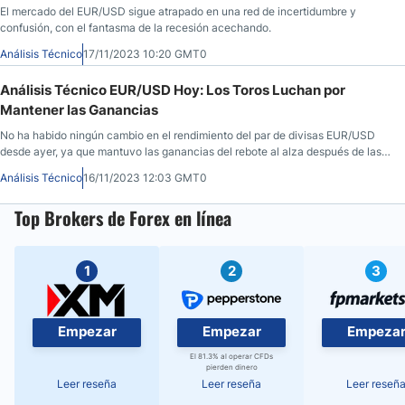
El mercado del EUR/USD sigue atrapado en una red de incertidumbre y
confusión, con el fantasma de la recesión acechando.
Análisis Técnico
17/11/2023 10:20 GMT0
Análisis Técnico EUR/USD Hoy: Los Toros Luchan por
Mantener las Ganancias
No ha habido ningún cambio en el rendimiento del par de divisas EUR/USD
desde ayer, ya que mantuvo las ganancias del rebote al alza después de las
cifras de inflación de EE.UU.
Análisis Técnico
16/11/2023 12:03 GMT0
Top Brokers de Forex en línea
1
2
3
Empezar
Empezar
Empeza
El 81.3% al operar CFDs
pierden dinero
Leer reseña
Leer reseña
Leer reseñ