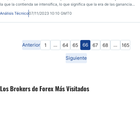
la que la contienda se intensifica, lo que significa que la era de las ganancias
fáciles puede haber llegado a su fin.
Análisis Técnico
07/11/2023 10:10 GMT0
Anterior
…
66
…
1
64
65
67
68
165
Siguiente
Los Brokers de Forex Más Visitados