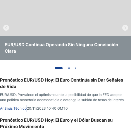
Pronóstico del Nasdaq 100 Hoy
Precio del Petróleo
Pronóstico Semanal Forex
EUR/USD Continúa Operando Sin Ninguna Convicción
EUR/USD en Agosto de 2026: Pronóstico, Niveles Clave y
EUR/USD Sigue Atrapado Entre Niveles Clave y Señales
Clara
Qué Esperar de la Fed y el BCE
Confusas
Señales de Trading Gratis y Alertas del Mercado Diario
Pronóstico EUR/USD Hoy: El Euro Continúa sin Dar Señales
de Vida
EUR/USD: Prevalece el optimismo ante la posibilidad de que la FED adopte
una política monetaria acomodaticia o detenga la subida de tasas de interés.
Análisis Técnico
20/11/2023 10:40 GMT0
Pronóstico EUR/USD Hoy: El Euro y el Dólar Buscan su
Próximo Movimiento