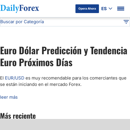
ES
Opera Ahora
Buscar por Categoría
Divulgación del Anunciante
Pronóstico del EUR/USD
Análisis Técnico
DF
Pronóstico del Oro Hoy
Euro Dólar Predicción y Tendencia
Análisis de Mercados Bursátiles
Euro Próximos Días
Análisis y Pronóstico del Café Hoy
El
EUR/USD
es muy recomendable para los comerciantes que
se están iniciando en el mercado Forex
.
Pronóstico del S&P 500 Hoy
leer más
Pronóstico del EUR/USD
Más reciente
Pronóstico Peso Mexicano