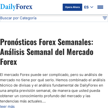
ES
Opera Ahora
Buscar por Categoría
Divulgación del Anunciante
Pronóstico Semanal Forex
Análisis Técnico
DF
Pronóstico del Oro Hoy
Pronósticos Forex Semanales:
Análisis de Mercados Bursátiles
Análisis Semanal del Mercado
Forex
Análisis y Pronóstico del Café Hoy
Pronóstico del S&P 500 Hoy
El mercado Forex puede ser complicado, pero su análisis de
mercado no tiene por qué serlo. Hemos combinado el análisis
técnico de divisas y el análisis fundamental de DailyForex en
Pronóstico del EUR/USD
una amplia previsión semanal, de manera que usted pueda
obtener un conocimiento profundo del mercado y las
tendencias más actuales.
...
Pronóstico Peso Mexicano
leer más