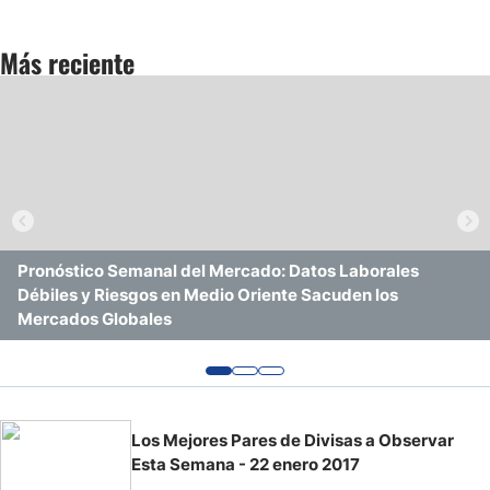
Pronóstico del Nasdaq 100 Hoy
Más reciente
Precio del Petróleo
Pronóstico Semanal Forex
Señales de Trading Gratis y Alertas del Mercado Diario
Pronóstico Semanal del Mercado: Datos Laborales
Pronóstico Semanal de Forex: Oro, USD/JPY, USD/MXN,
Pronóstico Semanal de Forex: Ruptura al Alza del Dólar,
Débiles y Riesgos en Medio Oriente Sacuden los
USD/CAD, DAX, Bitcoin, Plata, Nasdaq 100
Repunte del Yen, Riesgo en el Petróleo y Oro con Techo
Mercados Globales
Los Mejores Pares de Divisas a Observar
Esta Semana - 22 enero 2017