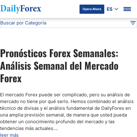
ES
Opera Ahora
Buscar por Categoría
Divulgación del Anunciante
Pronóstico Semanal Forex
Análisis Técnico
DF
Pronóstico del Oro Hoy
Pronósticos Forex Semanales:
Análisis de Mercados Bursátiles
Análisis Semanal del Mercado
Forex
Análisis y Pronóstico del Café Hoy
Pronóstico del S&P 500 Hoy
El mercado Forex puede ser complicado, pero su análisis de
mercado no tiene por qué serlo. Hemos combinado el análisis
técnico de divisas y el análisis fundamental de DailyForex en
Pronóstico del EUR/USD
una amplia previsión semanal, de manera que usted pueda
obtener un conocimiento profundo del mercado y las
tendencias más actuales.
...
Pronóstico Peso Mexicano
leer más