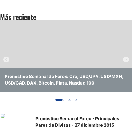
Pronóstico del Nasdaq 100 Hoy
Más reciente
Precio del Petróleo
Pronóstico Semanal Forex
Señales de Trading Gratis y Alertas del Mercado Diario
Pronóstico Semanal de Forex: Oro, USD/JPY, USD/MXN,
Pronóstico Semanal de Forex: Ruptura al Alza del Dólar,
Pares en Foco de la Semana: Plata, Oro, USD/CAD,
USD/CAD, DAX, Bitcoin, Plata, Nasdaq 100
Repunte del Yen, Riesgo en el Petróleo y Oro con Techo
EUR/USD, USD/JPY, GBP/USD, Bitcoin, NASDAQ 100
Pronóstico Semanal Forex - Principales
Pares de Divisas - 27 diciembre 2015