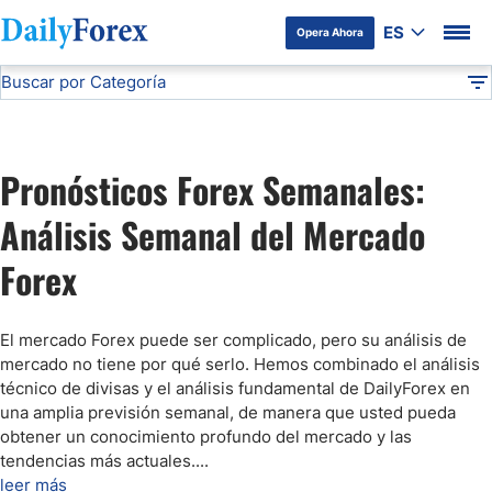
ES
Opera Ahora
Buscar por Categoría
Divulgación del Anunciante
Pronóstico Semanal Forex
Análisis Técnico
DF
Pronóstico del Oro Hoy
Pronósticos Forex Semanales:
Análisis de Mercados Bursátiles
Análisis Semanal del Mercado
Forex
Análisis y Pronóstico del Café Hoy
Pronóstico del S&P 500 Hoy
El mercado Forex puede ser complicado, pero su análisis de
mercado no tiene por qué serlo. Hemos combinado el análisis
técnico de divisas y el análisis fundamental de DailyForex en
Pronóstico del EUR/USD
una amplia previsión semanal, de manera que usted pueda
obtener un conocimiento profundo del mercado y las
tendencias más actuales.
...
Pronóstico Peso Mexicano
leer más