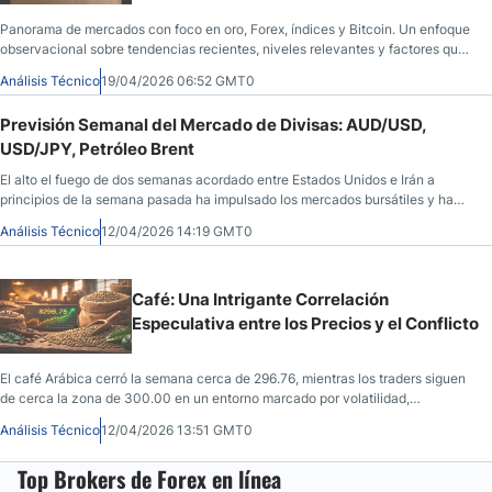
Panorama de mercados con foco en oro, Forex, índices y Bitcoin. Un enfoque
observacional sobre tendencias recientes, niveles relevantes y factores que
influyen en el comportamiento actual.
Análisis Técnico
19/04/2026 06:52 GMT0
Previsión Semanal del Mercado de Divisas: AUD/USD,
USD/JPY, Petróleo Brent
El alto el fuego de dos semanas acordado entre Estados Unidos e Irán a
principios de la semana pasada ha impulsado los mercados bursátiles y ha
moderado los precios de la energía, creando un clima más propicio al riesgo,
Análisis Técnico
12/04/2026 14:19 GMT0
pero el ánimo podría ensombrecerse si la primera ronda de negociaciones en
Pakistán concluye sin un acuerdo.
Café: Una Intrigante Correlación
Especulativa entre los Precios y el Conflicto
El café Arábica cerró la semana cerca de 296.76, mientras los traders siguen
de cerca la zona de 300.00 en un entorno marcado por volatilidad,
nerviosismo global y presión especulativa.
Análisis Técnico
12/04/2026 13:51 GMT0
Top Brokers de Forex en línea