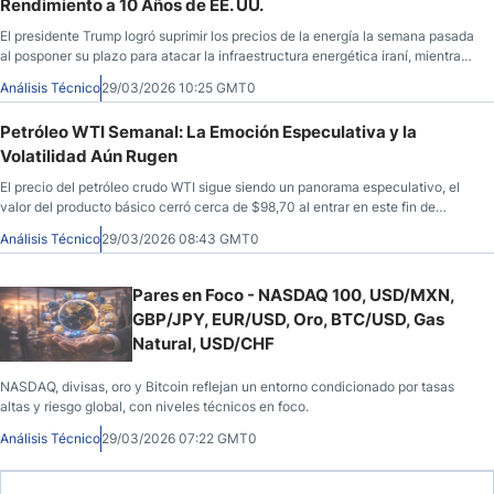
Rendimiento a 10 Años de EE. UU.
El presidente Trump logró suprimir los precios de la energía la semana pasada
al posponer su plazo para atacar la infraestructura energética iraní, mientras
que los mercados de valores cayeron con fuerza, a medida que subían los
Análisis Técnico
29/03/2026 10:25 GMT0
rendimientos y el dólar estadounidense.
Petróleo WTI Semanal: La Emoción Especulativa y la
Volatilidad Aún Rugen
El precio del petróleo crudo WTI sigue siendo un panorama especulativo, el
valor del producto básico cerró cerca de $98,70 al entrar en este fin de
semana y este próximo lunes por la mañana promete ofrecer resultados
Análisis Técnico
29/03/2026 08:43 GMT0
dinámicos de nuevo.
Pares en Foco - NASDAQ 100, USD/MXN,
GBP/JPY, EUR/USD, Oro, BTC/USD, Gas
Natural, USD/CHF
NASDAQ, divisas, oro y Bitcoin reflejan un entorno condicionado por tasas
altas y riesgo global, con niveles técnicos en foco.
Análisis Técnico
29/03/2026 07:22 GMT0