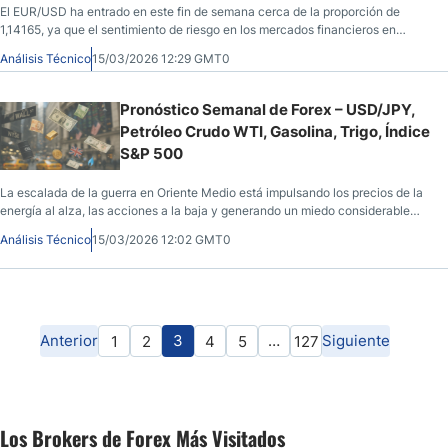
El EUR/USD ha entrado en este fin de semana cerca de la proporción de
1,14165, ya que el sentimiento de riesgo en los mercados financieros en
general ha seguido siendo agrio y creando una estampida bajista.
Análisis Técnico
15/03/2026 12:29 GMT0
Pronóstico Semanal de Forex – USD/JPY,
Petróleo Crudo WTI, Gasolina, Trigo, Índice
S&P 500
La escalada de la guerra en Oriente Medio está impulsando los precios de la
energía al alza, las acciones a la baja y generando un miedo considerable
sobre lo que sucederá a continuación, especialmente en las naciones del
Análisis Técnico
15/03/2026 12:02 GMT0
Golfo que están siendo atacadas por Irán.
Anterior
3
…
Siguiente
1
2
4
5
127
Los Brokers de Forex Más Visitados