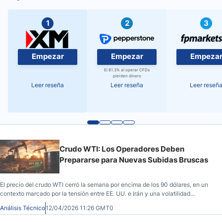
1
2
3
Empezar
Empezar
Empeza
El 81.3% al operar CFDs
pierden dinero
Leer reseña
Leer reseña
Leer reseñ
Crudo WTI: Los Operadores Deben
Prepararse para Nuevas Subidas Bruscas
El precio del crudo WTI cerró la semana por encima de los 90 dólares, en un
contexto marcado por la tensión entre EE. UU. e Irán y una volatilidad
extrema. El mercado seguirá muy sensible al sentimiento y a las noticias
Análisis Técnico
12/04/2026 11:26 GMT0
geopolíticas, con un rango especulativo amplio y riesgo de movimientos
bruscos hacia los 100 dólares o más.