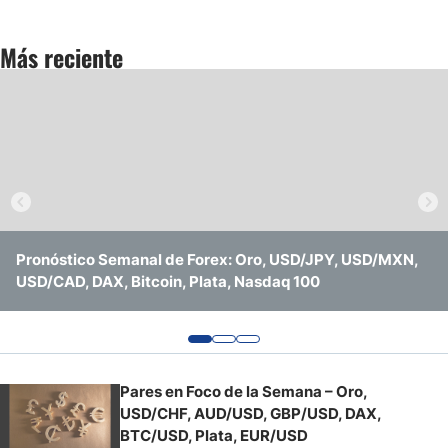
Pronóstico del Nasdaq 100 Hoy
Más reciente
Precio del Petróleo
Pronóstico Semanal Forex
Señales de Trading Gratis y Alertas del Mercado Diario
Pronóstico Semanal de Forex: Oro, USD/JPY, USD/MXN,
Pronóstico Semanal de Forex: Ruptura al Alza del Dólar,
Pares en Foco de la Semana: Plata, Oro, USD/CAD,
USD/CAD, DAX, Bitcoin, Plata, Nasdaq 100
Repunte del Yen, Riesgo en el Petróleo y Oro con Techo
EUR/USD, USD/JPY, GBP/USD, Bitcoin, NASDAQ 100
Pares en Foco de la Semana – Oro,
USD/CHF, AUD/USD, GBP/USD, DAX,
BTC/USD, Plata, EUR/USD