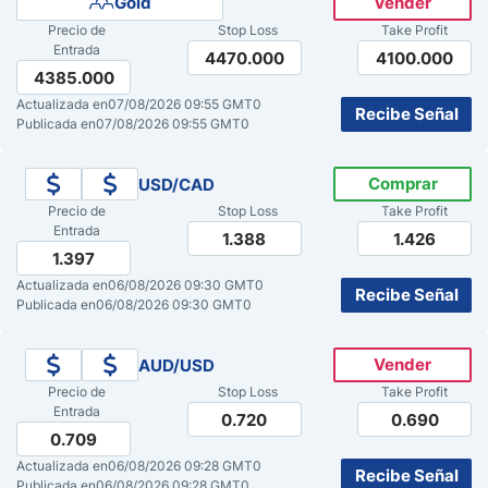
Gold
Vender
Precio de
Stop Loss
Take Profit
Pronóstico del Nasdaq 100 Hoy
Entrada
4470.000
4100.000
4385.000
Precio del Petróleo
Actualizada en
07/08/2026 09:55 GMT0
Recibe Señal
Publicada en
07/08/2026 09:55 GMT0
Pronóstico Semanal Forex
Comprar
USD/CAD
Precio de
Stop Loss
Take Profit
Señales de Trading Gratis y Alertas del Mercado Diario
Entrada
1.388
1.426
1.397
Actualizada en
06/08/2026 09:30 GMT0
Recibe Señal
Publicada en
06/08/2026 09:30 GMT0
Vender
AUD/USD
Precio de
Stop Loss
Take Profit
Entrada
0.720
0.690
0.709
Actualizada en
06/08/2026 09:28 GMT0
Recibe Señal
Publicada en
06/08/2026 09:28 GMT0