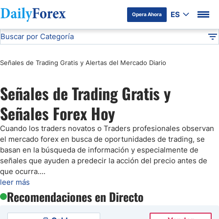
ES
Opera Ahora
Buscar por Categoría
Divulgación del Anunciante
Análisis Técnico
DF
Señales de Trading Gratis y Alertas del Mercado Diario
Pronóstico del Oro Hoy
Señales de Trading Gratis y
Análisis de Mercados Bursátiles
Señales Forex Hoy
Análisis y Pronóstico del Café Hoy
Cuando los traders novatos o Traders profesionales observan
el mercado forex en busca de oportunidades de trading, se
Pronóstico del S&P 500 Hoy
basan en la búsqueda de información y especialmente de
señales que ayuden a predecir la acción del precio antes de
que ocurra.
...
Pronóstico del EUR/USD
leer más
Recomendaciones en Directo
Pronóstico Peso Mexicano