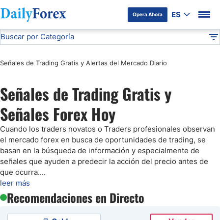
ES
Opera Ahora
Buscar por Categoría
Divulgación del Anunciante
Análisis Técnico
DF
Señales de Trading Gratis y Alertas del Mercado Diario
Pronóstico del Oro Hoy
Señales de Trading Gratis y
Análisis de Mercados Bursátiles
Señales Forex Hoy
Análisis y Pronóstico del Café Hoy
Cuando los traders novatos o Traders profesionales observan
el mercado forex en busca de oportunidades de trading, se
Pronóstico del S&P 500 Hoy
basan en la búsqueda de información y especialmente de
señales que ayuden a predecir la acción del precio antes de
que ocurra.
...
Pronóstico del EUR/USD
leer más
Recomendaciones en Directo
Pronóstico Peso Mexicano