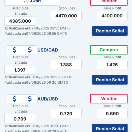
Gold
Vender
Precio de
Stop Loss
Take Profit
Pronóstico del Nasdaq 100 Hoy
Entrada
4470.000
4100.000
4385.000
Precio del Petróleo
Actualizada en
07/08/2026 09:55 GMT0
Recibe Señal
Publicada en
07/08/2026 09:55 GMT0
Pronóstico Semanal Forex
Comprar
USD/CAD
Precio de
Stop Loss
Take Profit
Señales de Trading Gratis y Alertas del Mercado Diario
Entrada
1.388
1.426
1.397
Actualizada en
06/08/2026 09:30 GMT0
Recibe Señal
Publicada en
06/08/2026 09:30 GMT0
Vender
AUD/USD
Precio de
Stop Loss
Take Profit
Entrada
0.720
0.690
0.709
Actualizada en
06/08/2026 09:28 GMT0
Recibe Señal
Publicada en
06/08/2026 09:28 GMT0