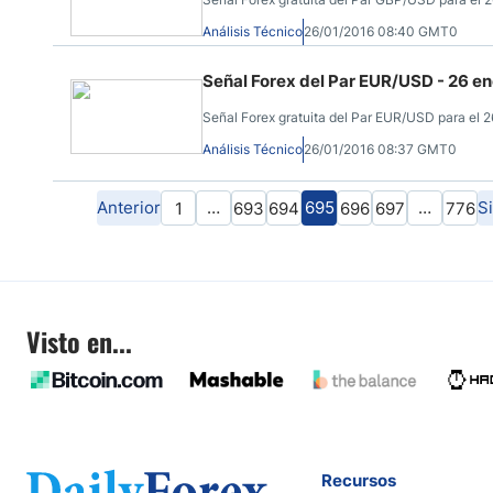
Análisis Técnico
26/01/2016 08:40 GMT0
Señal Forex del Par EUR/USD - 26 e
Señal Forex gratuita del Par EUR/USD para el 26
Análisis Técnico
26/01/2016 08:37 GMT0
Anterior
…
695
…
S
1
693
694
696
697
776
Visto en...
Recursos