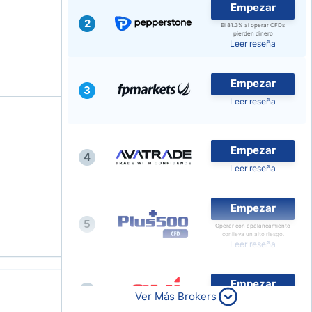
Empezar
2
El 81.3% al operar CFDs
pierden dinero
Leer reseña
Empezar
3
Leer reseña
Empezar
4
Leer reseña
Empezar
5
Operar con apalancamiento
conlleva un alto riesgo.
Leer reseña
Empezar
6
Ver Más Brokers
Leer reseña