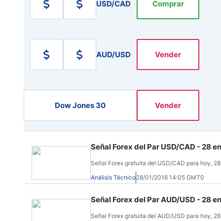
Ecuador
USD/CAD
Comprar
Paraguay
Nasdaq 100
S&P 500
Peru
IBEX 35
Todos los í
Panama
Acciones
AUD/USD
Vender
Latinoamérica
Nvidia (NVDA)
Mercado Lib
Bolivia
Banco Santander (SAN)
Todas las A
Nicaragua
Estados Unidos
Dow Jones 30
Vender
Señal Forex del Par USD/CAD - 28 e
Señal Forex gratuita del USD/CAD para hoy, 28 d
Análisis Técnico
28/01/2016 14:05 GMT0
Señal Forex del Par AUD/USD - 28 e
Señal Forex gratuita del AUD/USD para hoy, 28 d