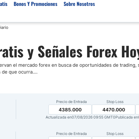
atis
Bonos Y Promociones
Sobre Nosotros
iario
 de Broker
Empresas de Fondeo
Noticias del Mercados
ratis y Señales Forex Ho
rs Regulados
Lista de Mejores Prop F
Análisis Forex
rs Para Scalping
Empresas de Fondeo en
Señales Forex Gratis
Unidos
r Oro
El Oro va a Subir o Baja
ervan el mercado forex en busca de oportunidades de trading,
Empresas de Fondeo de
s de que ocurra.
...
rs de Trading Automático
Tendencia Euro Próxim
ivisas
r para Metatrader 4
Noticias Forex Diarias
rs por Categoría
Mercado de Acciones 
Precio de Entrada
Stop Loss
Cacao
4385.000
4470.000
/USD)
Actualizada en
07/08/2026 09:55 GMT0
Publicada en
aterias Primas
Precio de Entrada
Stop Loss