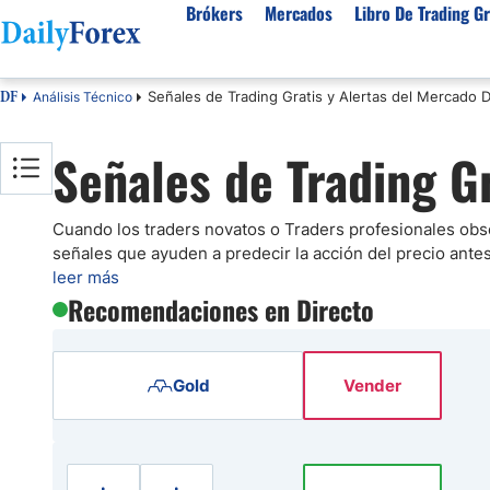
Brókers
Mercados
Libro De Trading Gr
Señales de Trading Gratis y Alertas del Mercado D
Análisis Técnico
DF
Mejores Brokers por País
Activos populares
Acerca de DailyForex
Tipos
Señales de Trading G
España
Sobre Nosotros
Broke
Divisas
Argentina
Política editorial
Broke
USD/MXN
USD/JPY
Rep. Dominicana
Cómo generamos ingresos
Broke
Cuando los traders novatos o Traders profesionales obs
EUR/USD
USD/COP
señales que ayuden a predecir la acción del precio ante
Mexico
Nuestra metodología
Broke
USD/PEN
Todas las D
leer más
Colombia
Índice de confianza
Broke
Recomendaciones en Directo
Materias Primas
Costa Rica
Por qué confiar en nosotros
Broke
Venezuela
Precio del Cafe
Precio del 
Gold
Vender
Guatemala
Oro (XAU/USD)
Plata (XAG
Cuba
Petróleo WTI
Todas las M
El Salvador
Indices