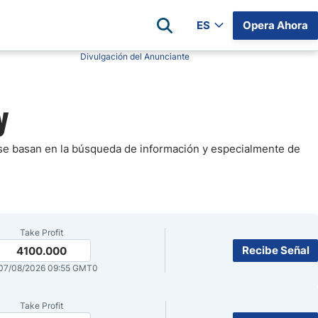
ES
Opera Ahora
Divulgación del Anunciante
Reseñas de Brokers
y
irms
XM
 Estados
Pepperstone
r Hoy
Eightcap
 se basan en la búsqueda de información y especialmente de
 Futuros
os Días
FP Markets
Libertex
Hoy
GO Markets
Take Profit
AvaTrade
Recibe Señal
4100.000
Axi
07/08/2026 09:55 GMT0
Lista Completa de Brókers
Take Profit
Compara Brokers de Forex