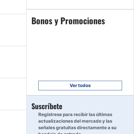
Empezar
Bonos y Promociones
7
Leer reseña
Empezar
8
Leer reseña
Empezar
9
Leer reseña
Ver todos
Empezar
Suscríbete
10
Leer reseña
Regístrese para recibir las últimas
actualizaciones del mercado y las
señales gratuitas directamente a su