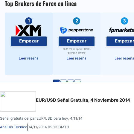
Top Brokers de Forex en línea
1
2
3
Empezar
Empezar
Empeza
El 81.3% al operar CFDs
pierden dinero
Leer reseña
Leer reseña
Leer reseñ
EUR/USD Señal Gratuita, 4 Noviembre 2014
Señal gratuita del par EUR/USD para hoy, 4/11/14
Análisis Técnico
04/11/2014 09:13 GMT0