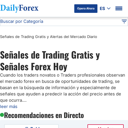
ES
Opera Ahora
Buscar por Categoría
Divulgación del Anunciante
Análisis Técnico
DF
Señales de Trading Gratis y Alertas del Mercado Diario
Pronóstico del Oro Hoy
Señales de Trading Gratis y
Análisis de Mercados Bursátiles
Señales Forex Hoy
Análisis y Pronóstico del Café Hoy
Cuando los traders novatos o Traders profesionales observan
el mercado forex en busca de oportunidades de trading, se
Pronóstico del S&P 500 Hoy
basan en la búsqueda de información y especialmente de
señales que ayuden a predecir la acción del precio antes de
que ocurra.
...
Pronóstico del EUR/USD
leer más
Recomendaciones en Directo
Pronóstico Peso Mexicano