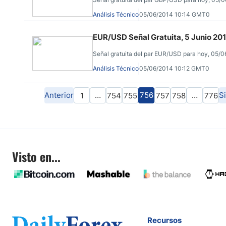
Análisis Técnico
05/06/2014 10:14 GMT0
EUR/USD Señal Gratuita, 5 Junio 20
Señal gratuita del par EUR/USD para hoy, 05/0
Análisis Técnico
05/06/2014 10:12 GMT0
Anterior
…
756
…
S
1
754
755
757
758
776
Visto en...
Recursos