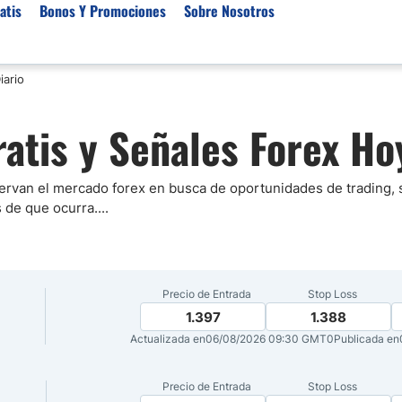
atis
Bonos Y Promociones
Sobre Nosotros
iario
 de Broker
Empresas de Fondeo
Noticias del Mercados
ratis y Señales Forex Ho
rs Regulados
Lista de Mejores Prop F
Análisis Forex
rs Para Scalping
Empresas de Fondeo en
Señales Forex Gratis
Unidos
r Oro
El Oro va a Subir o Baja
ervan el mercado forex en busca de oportunidades de trading,
Empresas de Fondeo de
s de que ocurra.
...
rs de Trading Automático
Tendencia Euro Próxim
ivisas
r para Metatrader 4
Noticias Forex Diarias
rs por Categoría
Mercado de Acciones 
Precio de Entrada
Stop Loss
Cacao
1.397
1.388
/USD)
Actualizada en
06/08/2026 09:30 GMT0
Publicada en
aterias Primas
Precio de Entrada
Stop Loss