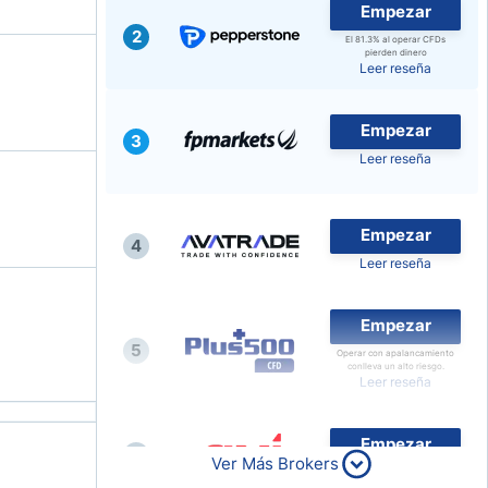
Empezar
2
El 81.3% al operar CFDs
pierden dinero
Leer reseña
Empezar
3
Leer reseña
Empezar
4
Leer reseña
Empezar
5
Operar con apalancamiento
conlleva un alto riesgo.
Leer reseña
Empezar
6
Ver Más Brokers
Leer reseña