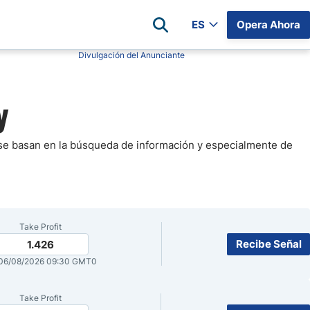
ES
Opera Ahora
Divulgación del Anunciante
Reseñas de Brokers
y
irms
XM
 Estados
Pepperstone
r Hoy
Eightcap
 se basan en la búsqueda de información y especialmente de
 Futuros
os Días
FP Markets
Libertex
Hoy
GO Markets
Take Profit
AvaTrade
Recibe Señal
1.426
Axi
06/08/2026 09:30 GMT0
Lista Completa de Brókers
Take Profit
Compara Brokers de Forex