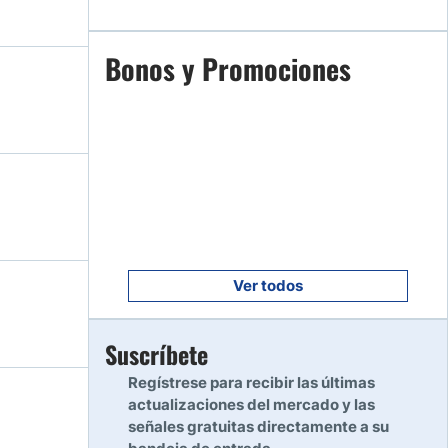
Empezar
Bonos y Promociones
7
Leer reseña
Empezar
8
Leer reseña
Empezar
9
Leer reseña
Ver todos
Empezar
Suscríbete
10
Leer reseña
Regístrese para recibir las últimas
actualizaciones del mercado y las
señales gratuitas directamente a su