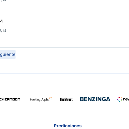
14
6/14
iguiente
Predicciones