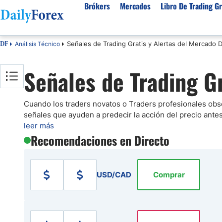
Brókers
Mercados
Libro De Trading Gr
Señales de Trading Gratis y Alertas del Mercado D
Análisis Técnico
DF
Mejores Brokers por País
Activos populares
Acerca de DailyForex
Tipos
Señales de Trading G
España
Sobre Nosotros
Broke
Divisas
Argentina
Política editorial
Broke
USD/MXN
USD/JPY
Rep. Dominicana
Cómo generamos ingresos
Broke
Cuando los traders novatos o Traders profesionales obs
EUR/USD
USD/COP
señales que ayuden a predecir la acción del precio ante
Mexico
Nuestra metodología
Broke
USD/PEN
Todas las D
leer más
Colombia
Índice de confianza
Broke
Recomendaciones en Directo
Materias Primas
Costa Rica
Por qué confiar en nosotros
Broke
Venezuela
Precio del Cafe
Precio del 
USD/CAD
Comprar
Guatemala
Oro (XAU/USD)
Plata (XAG
Cuba
Petróleo WTI
Todas las M
El Salvador
Indices