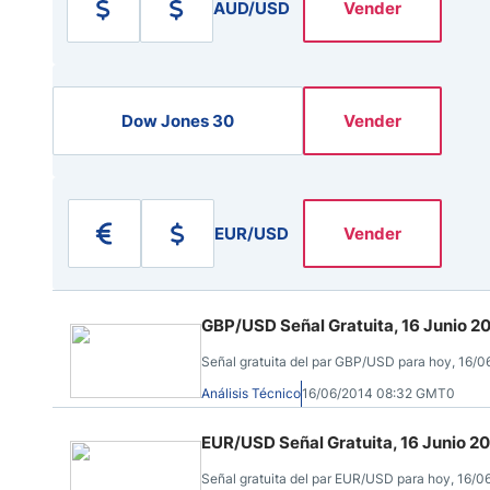
Ecuador
AUD/USD
Vender
Paraguay
Nasdaq 100
S&P 500
Peru
IBEX 35
Todos los í
Panama
Acciones
Dow Jones 30
Vender
Latinoamérica
Nvidia (NVDA)
Mercado Lib
Bolivia
Banco Santander (SAN)
Todas las A
Nicaragua
Estados Unidos
EUR/USD
Vender
GBP/USD Señal Gratuita, 16 Junio 2
Señal gratuita del par GBP/USD para hoy, 16/0
Análisis Técnico
16/06/2014 08:32 GMT0
EUR/USD Señal Gratuita, 16 Junio 2
Señal gratuita del par EUR/USD para hoy, 16/0