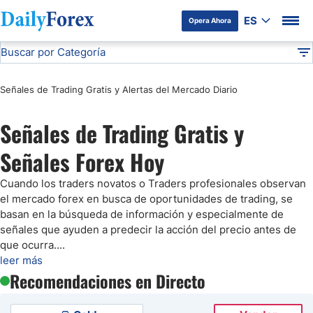
ES
Opera Ahora
Buscar por Categoría
Divulgación del Anunciante
Análisis Técnico
DF
Señales de Trading Gratis y Alertas del Mercado Diario
Pronóstico del Oro Hoy
Señales de Trading Gratis y
Análisis de Mercados Bursátiles
Señales Forex Hoy
Análisis y Pronóstico del Café Hoy
Cuando los traders novatos o Traders profesionales observan
el mercado forex en busca de oportunidades de trading, se
Pronóstico del S&P 500 Hoy
basan en la búsqueda de información y especialmente de
señales que ayuden a predecir la acción del precio antes de
que ocurra.
...
Pronóstico del EUR/USD
leer más
Recomendaciones en Directo
Pronóstico Peso Mexicano