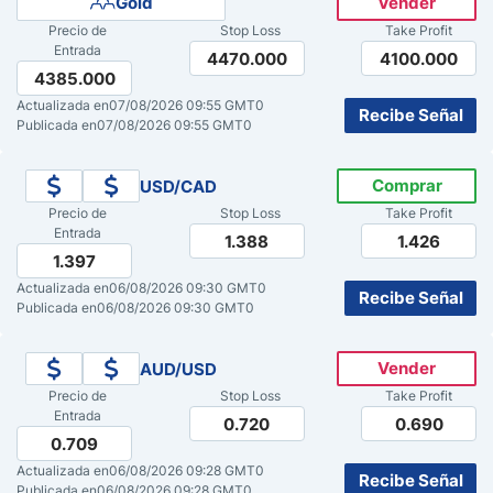
Gold
Vender
Precio de
Stop Loss
Take Profit
Pronóstico del Nasdaq 100 Hoy
Entrada
4470.000
4100.000
4385.000
Precio del Petróleo
Actualizada en
07/08/2026 09:55 GMT0
Recibe Señal
Publicada en
07/08/2026 09:55 GMT0
Pronóstico Semanal Forex
Comprar
USD/CAD
Precio de
Stop Loss
Take Profit
Señales de Trading Gratis y Alertas del Mercado Diario
Entrada
1.388
1.426
1.397
Actualizada en
06/08/2026 09:30 GMT0
Recibe Señal
Publicada en
06/08/2026 09:30 GMT0
Vender
AUD/USD
Precio de
Stop Loss
Take Profit
Entrada
0.720
0.690
0.709
Actualizada en
06/08/2026 09:28 GMT0
Recibe Señal
Publicada en
06/08/2026 09:28 GMT0