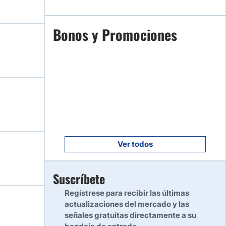
Empezar
Bonos y Promociones
7
Leer reseña
Empezar
8
Leer reseña
Empezar
9
Leer reseña
Ver todos
Empezar
Suscríbete
10
Leer reseña
Regístrese para recibir las últimas
actualizaciones del mercado y las
señales gratuitas directamente a su