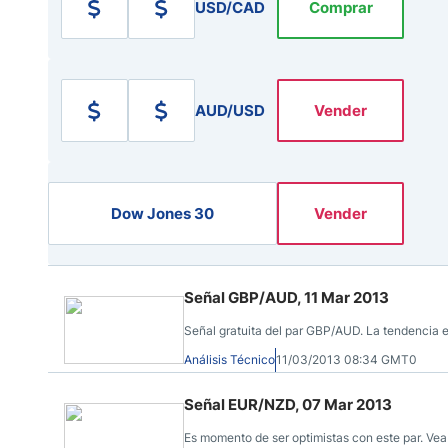
Ecuador
USD/CAD
Comprar
Paraguay
Nasdaq 100
S&P 500
Peru
IBEX 35
Todos los í
Panama
Acciones
AUD/USD
Vender
Latinoamérica
Nvidia (NVDA)
Mercado Lib
Bolivia
Banco Santander (SAN)
Todas las A
Nicaragua
Estados Unidos
Dow Jones 30
Vender
Señal GBP/AUD, 11 Mar 2013
Señal gratuita del par GBP/AUD. La tendencia e
Análisis Técnico
11/03/2013 08:34 GMT0
Señal EUR/NZD, 07 Mar 2013
Es momento de ser optimistas con este par. Vea