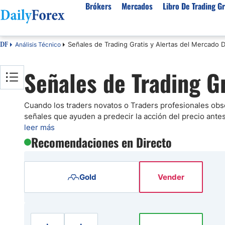
Brókers
Mercados
Libro De Trading Gr
Señales de Trading Gratis y Alertas del Mercado D
Análisis Técnico
DF
Mejores Brokers por País
Activos populares
Acerca de DailyForex
Tipos
Señales de Trading G
España
Sobre Nosotros
Broke
Divisas
Argentina
Política editorial
Broke
USD/MXN
USD/JPY
Rep. Dominicana
Cómo generamos ingresos
Broke
Cuando los traders novatos o Traders profesionales obs
EUR/USD
USD/COP
señales que ayuden a predecir la acción del precio ante
Mexico
Nuestra metodología
Broke
USD/PEN
Todas las D
leer más
Colombia
Índice de confianza
Broke
Recomendaciones en Directo
Materias Primas
Costa Rica
Por qué confiar en nosotros
Broke
Venezuela
Precio del Cafe
Precio del 
Gold
Vender
Guatemala
Oro (XAU/USD)
Plata (XAG
Cuba
Petróleo WTI
Todas las M
El Salvador
Indices