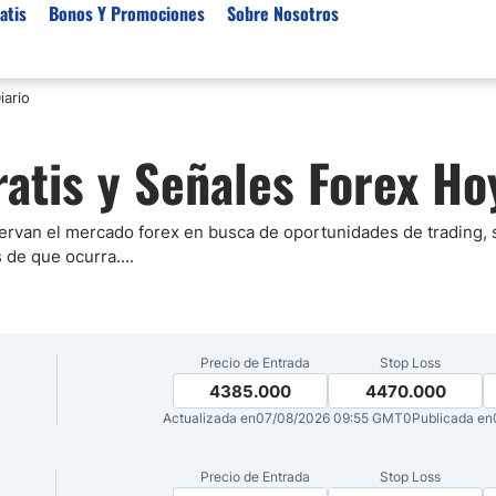
atis
Bonos Y Promociones
Sobre Nosotros
iario
 de Broker
Empresas de Fondeo
Noticias del Mercados
ratis y Señales Forex Ho
rs Regulados
Lista de Mejores Prop F
Análisis Forex
rs Para Scalping
Empresas de Fondeo en
Señales Forex Gratis
Unidos
r Oro
El Oro va a Subir o Baja
ervan el mercado forex en busca de oportunidades de trading,
Empresas de Fondeo de
s de que ocurra.
...
rs de Trading Automático
Tendencia Euro Próxim
ivisas
r para Metatrader 4
Noticias Forex Diarias
rs por Categoría
Mercado de Acciones 
Precio de Entrada
Stop Loss
Cacao
4385.000
4470.000
/USD)
Actualizada en
07/08/2026 09:55 GMT0
Publicada en
aterias Primas
Precio de Entrada
Stop Loss