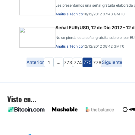
Les presentamos una señal gratuita elaborada p
Análisis Técnico
18/12/2012 07:43 GMT0
Señal EUR/USD, 12 de Dic 2012 - 12 
No se pierda esta señal gratuita sobre el par E
Análisis Técnico
12/12/2012 08:42 GMT0
Anterior
…
775
Siguiente
1
773
774
776
Visto en...