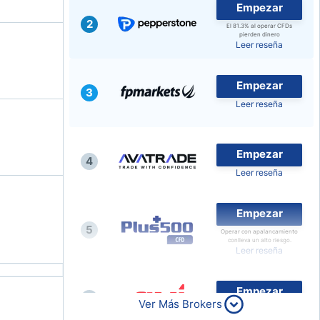
Empezar
2
El 81.3% al operar CFDs
pierden dinero
Leer reseña
Empezar
3
Leer reseña
Empezar
4
Leer reseña
Empezar
5
Operar con apalancamiento
conlleva un alto riesgo.
Leer reseña
Empezar
6
Ver Más Brokers
Leer reseña