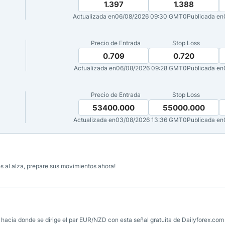
1.397
1.388
Actualizada en
06/08/2026 09:30 GMT0
Publicada en
ndices
Precio de Entrada
Stop Loss
0.709
0.720
Actualizada en
06/08/2026 09:28 GMT0
Publicada en
re (MELI)
cciones
Precio de Entrada
Stop Loss
53400.000
55000.000
Actualizada en
03/08/2026 13:36 GMT0
Publicada en
s al alza, prepare sus movimientos ahora!
 hacia donde se dirige el par EUR/NZD con esta señal gratuita de Dailyforex.com