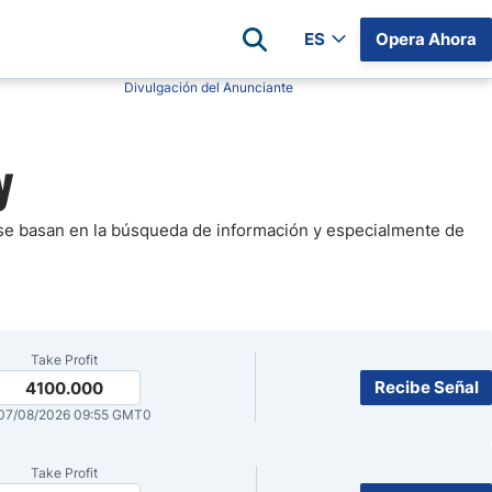
ES
Opera Ahora
Divulgación del Anunciante
Reseñas de Brokers
y
irms
XM
 Estados
Pepperstone
r Hoy
Eightcap
 se basan en la búsqueda de información y especialmente de
 Futuros
os Días
FP Markets
Libertex
Hoy
GO Markets
Take Profit
AvaTrade
Recibe Señal
4100.000
Axi
07/08/2026 09:55 GMT0
Lista Completa de Brókers
Take Profit
Compara Brokers de Forex