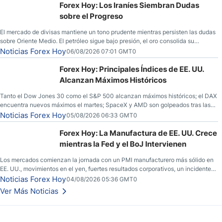
Forex Hoy: Los Iraníes Siembran Dudas
sobre el Progreso
El mercado de divisas mantiene un tono prudente mientras persisten las dudas
sobre Oriente Medio. El petróleo sigue bajo presión, el oro consolida su
fortaleza y los operadores esperan nuevas referencias económicas desde
Noticias Forex Hoy
06/08/2026 07:01 GMT0
Estados Unidos.
Forex Hoy: Principales Índices de EE. UU.
Alcanzan Máximos Históricos
Tanto el Dow Jones 30 como el S&P 500 alcanzan máximos históricos; el DAX
encuentra nuevos máximos el martes; SpaceX y AMD son golpeados tras las
llamadas de ganancias; el petróleo crudo cae por debajo de los $80 con
Noticias Forex Hoy
05/08/2026 06:33 GMT0
nuevas esperanzas; el dólar estadounidense continúa intentando estabilizarse
frente al yen; el peso mexicano ve un repunte a medida que las tasas caen en
Forex Hoy: La Manufactura de EE. UU. Crece
EE. UU.
mientras la Fed y el BoJ Intervienen
Los mercados comienzan la jornada con un PMI manufacturero más sólido en
EE. UU., movimientos en el yen, fuertes resultados corporativos, un incidente
de seguridad en Bitcoin y nuevas señales desde el mercado del petróleo.
Noticias Forex Hoy
04/08/2026 05:36 GMT0
Ver Más Noticias