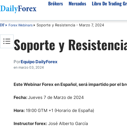
Brókers
Mercados
Libro De Trading Gr
Soporte y Resistencia - Marzo 7, 2024
Forex Webinars
DF
Mejores Brokers por País
Activos populares
Acerca de DailyForex
Tipos
Soporte y Resistenci
España
Sobre Nosotros
Broke
Divisas
Argentina
Política editorial
Broke
USD/MXN
USD/JPY
Rep. Dominicana
Cómo generamos ingresos
Broke
Por
Equipo DailyForex
EUR/USD
USD/COP
Mexico
Nuestra metodología
Broke
en marzo 03, 2024
USD/PEN
Todas las D
Colombia
Índice de confianza
Broke
Materias Primas
Este Webinar Forex en Español, será impartido por el b
Costa Rica
Por qué confiar en nosotros
Broke
Venezuela
Precio del Cafe
Precio del 
Fecha:
Jueves 7 de Marzo de 2024
Guatemala
Oro (XAU/USD)
Plata (XAG
Cuba
Hora:
19:00 GTM +1 (Horario de España)
Petróleo WTI
Todas las M
El Salvador
Instructor forex:
José Alberto García
Indices