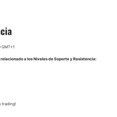
ndices
cia
re (MELI)
cciones
relacionado a los Niveles de Soporte y Resistencia:
 trading!