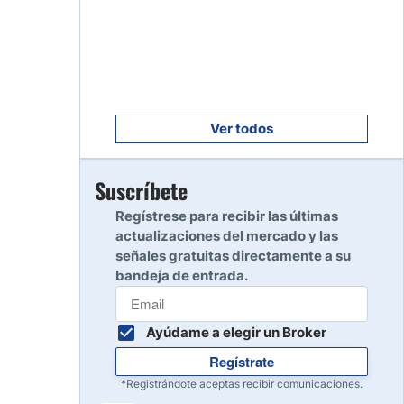
Empezar
8
Leer reseña
Empezar
9
Leer reseña
Ver todos
Empezar
Suscríbete
10
Leer reseña
Regístrese para recibir las últimas
actualizaciones del mercado y las
señales gratuitas directamente a su
bandeja de entrada.
Ayúdame a elegir un Broker
Regístrate
*Registrándote aceptas recibir comunicaciones.