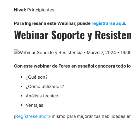
Ecuador
Paraguay
Nasdaq 100
S&P 500
Nivel:
Principiantes
Peru
IBEX 35
Todos los í
Para Ingresar a este Webinar, puede
registrarse aquí
.
Panama
Webinar Soporte y Resisten
Acciones
Latinoamérica
Nvidia (NVDA)
Mercado Lib
Bolivia
Banco Santander (SAN)
Todas las A
Nicaragua
Estados Unidos
Con este webinar de Forex en español conocerá todo lo 
¿Qué son?
¿Cómo utilizarlos?
Análisis técnico
Ventajas
¡
Regístrese ahora
mismo para mejorar tus habilidades en