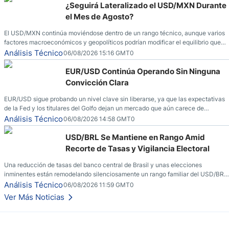
¿Seguirá Lateralizado el USD/MXN Durante
el Mes de Agosto?
El USD/MXN continúa moviéndose dentro de un rango técnico, aunque varios
factores macroeconómicos y geopolíticos podrían modificar el equilibrio que
ha dominado al mercado en las últimas semanas.
Análisis Técnico
06/08/2026 15:16 GMT0
EUR/USD Continúa Operando Sin Ninguna
Convicción Clara
EUR/USD sigue probando un nivel clave sin liberarse, ya que las expectativas
de la Fed y los titulares del Golfo dejan un mercado que aún carece de
convicción real.
Análisis Técnico
06/08/2026 14:58 GMT0
USD/BRL Se Mantiene en Rango Amid
Recorte de Tasas y Vigilancia Electoral
Una reducción de tasas del banco central de Brasil y unas elecciones
inminentes están remodelando silenciosamente un rango familiar del USD/BRL.
Una reducción de tasas por parte del banco central de Brasil y unas elecciones
Análisis Técnico
06/08/2026 11:59 GMT0
inminentes están remodelando silenciosamente un rango familiar del USD/BRL.
Ver Más Noticias
Esto es lo que los traders están observando a continuación.