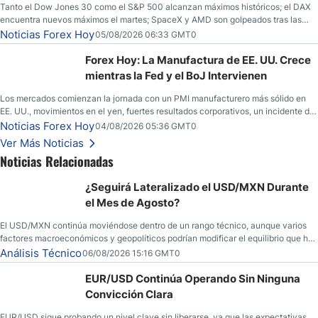
Tanto el Dow Jones 30 como el S&P 500 alcanzan máximos históricos; el DAX
encuentra nuevos máximos el martes; SpaceX y AMD son golpeados tras las
llamadas de ganancias; el petróleo crudo cae por debajo de los $80 con nuevas
Noticias Forex Hoy
05/08/2026 06:33 GMT0
esperanzas; el dólar estadounidense continúa intentando estabilizarse frente al
yen; el peso mexicano ve un repunte a medida que las tasas caen en EE. UU.
Forex Hoy: La Manufactura de EE. UU. Crece
mientras la Fed y el BoJ Intervienen
Los mercados comienzan la jornada con un PMI manufacturero más sólido en
EE. UU., movimientos en el yen, fuertes resultados corporativos, un incidente de
seguridad en Bitcoin y nuevas señales desde el mercado del petróleo.
Noticias Forex Hoy
04/08/2026 05:36 GMT0
Ver Más Noticias
Noticias Relacionadas
¿Seguirá Lateralizado el USD/MXN Durante
el Mes de Agosto?
El USD/MXN continúa moviéndose dentro de un rango técnico, aunque varios
factores macroeconómicos y geopolíticos podrían modificar el equilibrio que ha
dominado al mercado en las últimas semanas.
Análisis Técnico
06/08/2026 15:16 GMT0
EUR/USD Continúa Operando Sin Ninguna
Convicción Clara
EUR/USD sigue probando un nivel clave sin liberarse, ya que las expectativas