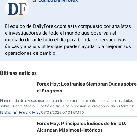
El equipo de DailyForex.com está compuesto por analistas
e investigadores de todo el mundo que observan el
mercado durante todo el día para brindarle perspectivas
únicas y análisis útiles que pueden ayudarlo a mejorar sus
operaciones de cambio.
Últimas noticias
Forex Hoy: Los Iraníes Siembran Dudas sobre
el Progreso
El mercado de divisas mantiene un tono prudente mientras persisten las dudas
sobre Oriente Medio. El petróleo sigue bajo presión, el oro consolida su fortaleza
y los operadores esperan nuevas referencias económicas desde Estados
Noticias Forex Hoy
06/08/2026 07:01 GMT0
Unidos.
Forex Hoy: Principales Índices de EE. UU.
Alcanzan Máximos Históricos