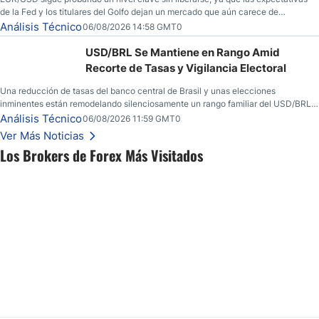
de la Fed y los titulares del Golfo dejan un mercado que aún carece de
convicción real.
Análisis Técnico
06/08/2026 14:58 GMT0
USD/BRL Se Mantiene en Rango Amid
Recorte de Tasas y Vigilancia Electoral
Una reducción de tasas del banco central de Brasil y unas elecciones
inminentes están remodelando silenciosamente un rango familiar del USD/BRL.
Una reducción de tasas por parte del banco central de Brasil y unas elecciones
Análisis Técnico
06/08/2026 11:59 GMT0
inminentes están remodelando silenciosamente un rango familiar del USD/BRL.
Ver Más Noticias
Esto es lo que los traders están observando a continuación.
Los Brokers de Forex Más Visitados